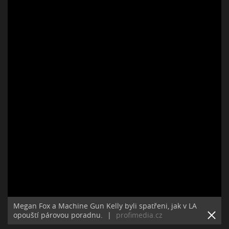
Megan Fox a Machine Gun Kelly byli spatřeni, jak v LA
opouští párovou poradnu.
|
profimedia.cz