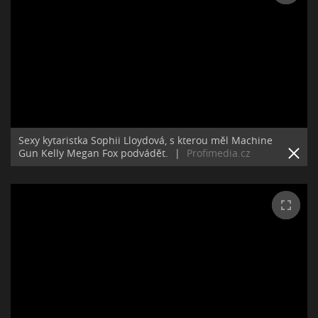
Sexy kytaristka Sophii Lloydová, s kterou měl Machine
Gun Kelly Megan Fox podvádět.
|
Profimedia.cz