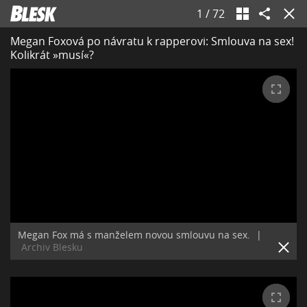
1
/
72
Megan Foxová po návratu k rapperovi: Smlouva na sex!
Kolikrát »musí«?
Megan Fox má s manželem novou smlouvu na sex.
|
Archiv Blesku