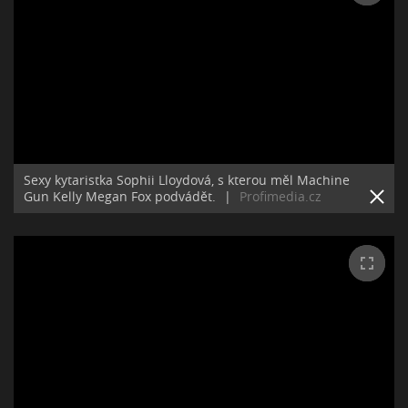
Sexy kytaristka Sophii Lloydová, s kterou měl Machine
Gun Kelly Megan Fox podvádět.
|
Profimedia.cz