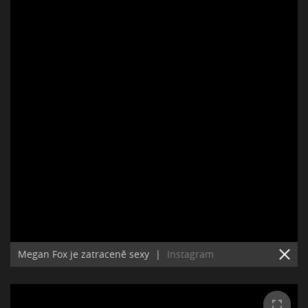
Megan Fox je zatraceně sexy
|
Instagram