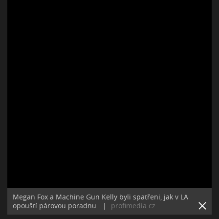
Megan Fox a Machine Gun Kelly byli spatřeni, jak v LA
opouští párovou poradnu.
|
profimedia.cz