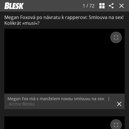
1
/
72
Megan Foxová po návratu k rapperovi: Smlouva na sex!
Kolikrát »musí«?
Megan Fox má s manželem novou smlouvu na sex.
|
Archiv Blesku