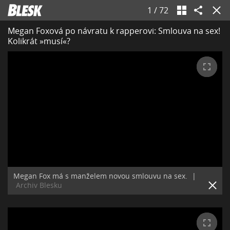
1
/
72
Megan Foxová po návratu k rapperovi: Smlouva na sex!
Kolikrát »musí«?
Megan Fox má s manželem novou smlouvu na sex.
|
Archiv Blesku