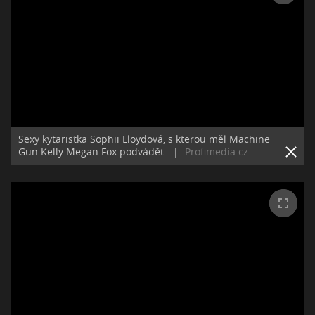
Sexy kytaristka Sophii Lloydová, s kterou měl Machine
Gun Kelly Megan Fox podvádět.
|
Profimedia.cz