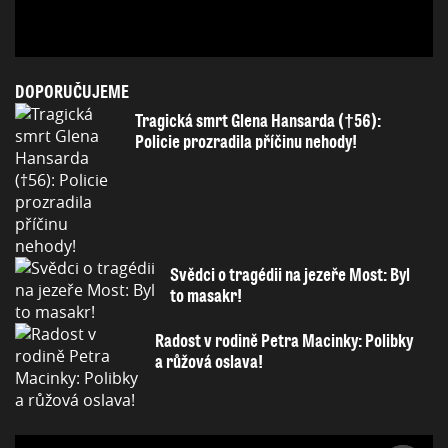
DOPORUČUJEME
Tragická smrt Glena Hansarda (†56):
Policie prozradila příčinu nehody!
Svědci o tragédii na jezeře Most: Byl
to masakr!
Radost v rodině Petra Macinky: Polibky
a růžová oslava!