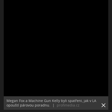
Megan Fox a Machine Gun Kelly byli spatřeni, jak v LA
opouští párovou poradnu.
|
profimedia.cz