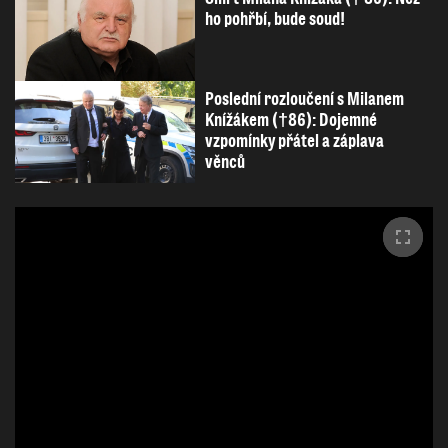
ho pohřbí, bude soud!
Poslední rozloučení s Milanem
Knížákem (†86): Dojemné
vzpomínky přátel a záplava
věnců