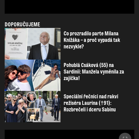
DOPORUČUJEME
Co prozradilo parte Milana
Knížáka – a proč vypadá tak
nezvykle?
Pohublá Csáková (55) na
Sardinii: Manžela vyměnila za
zajíčka!
Speciální řečníci nad rakví
režiséra Laurina (†91):
Rozbrečeli i dceru Sabinu