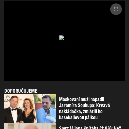
DOPORUČUJEME
Maskovaní muži napadli
Jaromíra Soukupa: Krvavá
nakládačka, zmlátili ho
baseballovou pálkou
Smrt Milana Knížáka († 86): Než