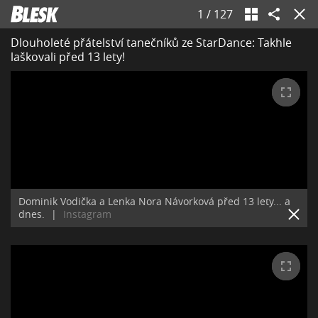
1
/
127
Dlouholeté přátelství tanečníků ze StarDance: Takhle
laškovali před 13 lety!
Dominik Vodička a Lenka Nora Návorková před 13 lety... a
dnes.
|
Instagram