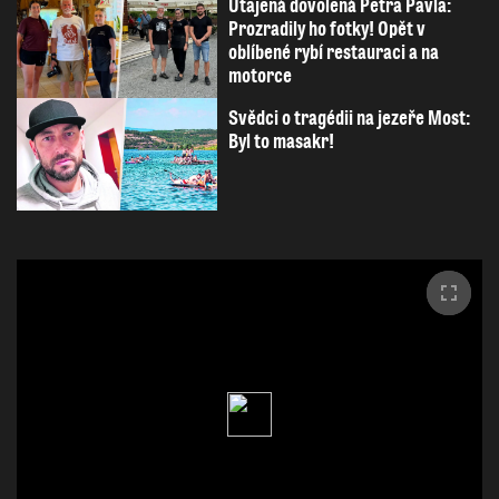
Utajená dovolená Petra Pavla:
Prozradily ho fotky! Opět v
oblíbené rybí restauraci a na
motorce
Svědci o tragédii na jezeře Most:
Byl to masakr!