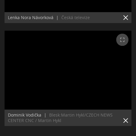
Lenka Nora Návorková
|
Česká televize
Dominik Vodička
|
Blesk:Martin Hykl/CZECH NEWS
CENTER CNC / Martin Hykl