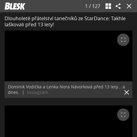
1
/
127
Dlouholeté přátelství tanečníků ze StarDance: Takhle
laškovali před 13 lety!
Dominik Vodička a Lenka Nora Návorková před 13 lety... a
dnes.
|
Instagram