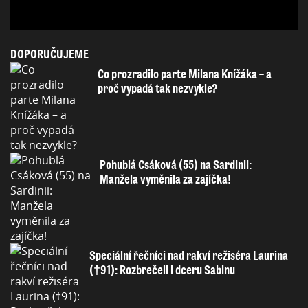
DOPORUČUJEME
Co prozradilo parte Milana Knížáka – a
proč vypadá tak nezvykle?
Pohublá Csáková (55) na Sardinii:
Manžela vyměnila za zajíčka!
Speciální řečníci nad rakví režiséra Laurina
(†91): Rozbrečeli i dceru Sabinu