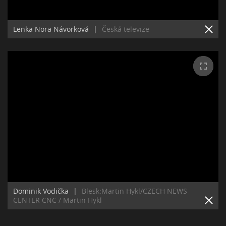
Lenka Nora Návorková
|
Česká televize
Dominik Vodička
|
Blesk:Martin Hykl/CZECH NEWS
CENTER CNC / Martin Hykl