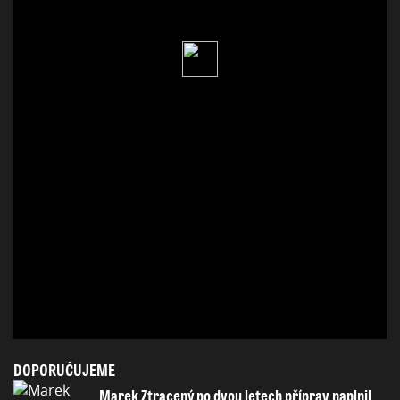
DOPORUČUJEME
Marek Ztracený po dvou letech příprav naplnil