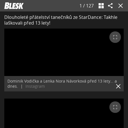
1
/
127
Dlouholeté přátelství tanečníků ze StarDance: Takhle
laškovali před 13 lety!
Dominik Vodička a Lenka Nora Návorková před 13 lety... a
dnes.
|
Instagram