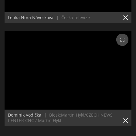
Lenka Nora Návorková
|
Česká televize
Dominik Vodička
|
Blesk:Martin Hykl/CZECH NEWS
CENTER CNC / Martin Hykl