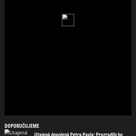
DOPORUČUJEME
Utajená dovolená Petra Pavla: Prozradily ho