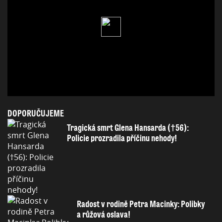
DOPORUČUJEME
Tragická smrt Glena Hansarda (†56):
Policie prozradila příčinu nehody!
Radost v rodině Petra Macinky: Polibky
a růžová oslava!