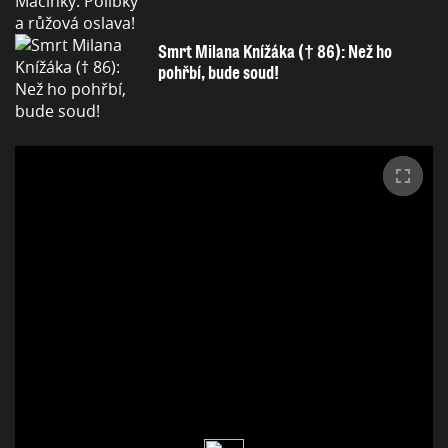
Smrt Milana Knížáka († 86): Než ho
pohřbí, bude soud!