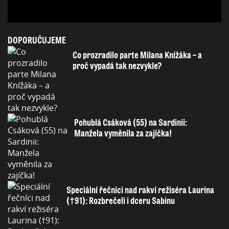
DOPORUČUJEME
Co prozradilo parte Milana Knížáka – a
proč vypadá tak nezvykle?
Pohublá Csáková (55) na Sardinii:
Manžela vyměnila za zajíčka!
Speciální řečníci nad rakví režiséra Laurina
(†91): Rozbrečeli i dceru Sabinu