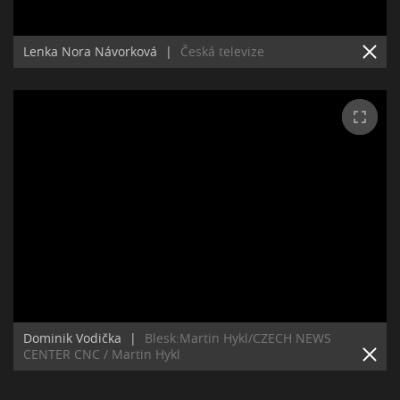
Lenka Nora Návorková
|
Česká televize
Dominik Vodička
|
Blesk:Martin Hykl/CZECH NEWS
CENTER CNC / Martin Hykl