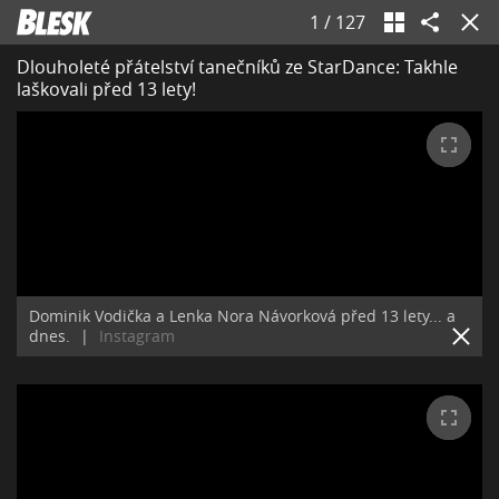
1
/
127
Dlouholeté přátelství tanečníků ze StarDance: Takhle
laškovali před 13 lety!
Dominik Vodička a Lenka Nora Návorková před 13 lety... a
dnes.
|
Instagram