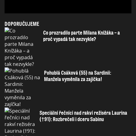
DOPORUČUJEME
Co prozradilo parte Milana Knížáka – a
proč vypadá tak nezvykle?
Pohublá Csáková (55) na Sardinii:
Manžela vyměnila za zajíčka!
Speciální řečníci nad rakví režiséra Laurina
(†91): Rozbrečeli i dceru Sabinu