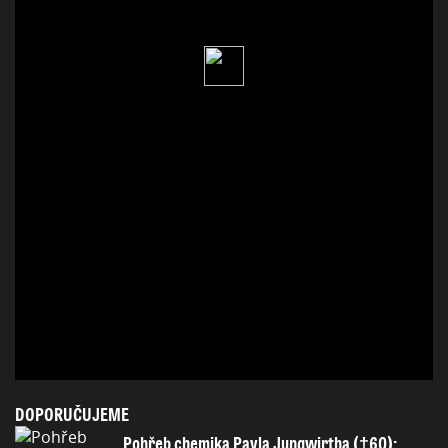
DOPORUČUJEME
Pohřeb chemika Pavla Jungwirtha (†60):