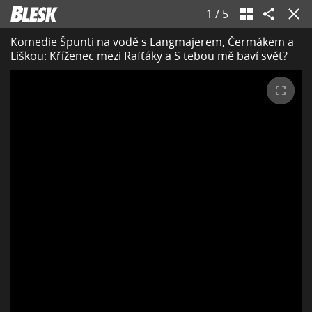
1
/
5
Komedie Špunti na vodě s Langmajerem, Čermákem a
Liškou: Kříženec mezi Rafťáky a S tebou mě baví svět?