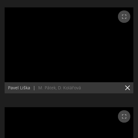
Pavel Liška
|
M. Pátek, D. Kolářová