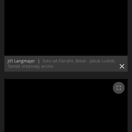
Jiří Langmajer
|
Foto od čtenáře, Blesk - Jakub Ludvík,
Tomáš Vrbenský, archiv