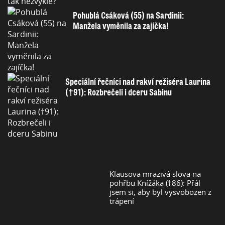
Pohublá Csáková (55) na Sardinii:
Manžela vyměnila za zajíčka!
Speciální řečníci nad rakví režiséra Laurina
(†91): Rozbrečeli i dceru Sabinu
Klausova mrazivá slova na
pohřbu Knížáka (†86): Přál
jsem si, aby byl vysvobozen z
trápení