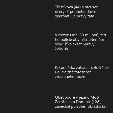
Třeštíková (44) o otci své
dcery: Z pouhého dárce
spermatu je pravý táta
V trezoru měl 80 milionů, teď
ho policie obvinila. „Nemám
slov,“ říká exšéf Správy
železnic
Krkonošská záhada rozluštěna!
Policie zná totožnost
zmateného muže
Oběť bouře v jezeru Most:
Zemřel táta Dominik (†28),
zanechal po sobě Tobiáška (3)