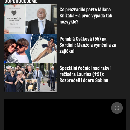
DOPORUČUJEME
Co prozradilo parte Milana
Knížáka – a proč vypadá tak
nezvykle?
Pohublá Csáková (55) na
Sardinii: Manžela vyměnila za
zajíčka!
Speciální řečníci nad rakví
režiséra Laurina (†91):
Rozbrečeli i dceru Sabinu