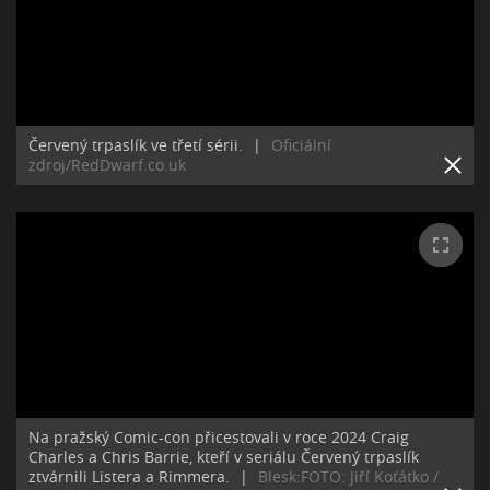
Červený trpaslík ve třetí sérii.
|
Oficiální
zdroj/RedDwarf.co.uk
Na pražský Comic-con přicestovali v roce 2024 Craig
Charles a Chris Barrie, kteří v seriálu Červený trpaslík
ztvárnili Listera a Rimmera.
|
Blesk:FOTO: Jiří Koťátko /