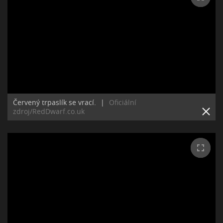
Červený trpaslík se vrací.
|
Oficiální
zdroj/RedDwarf.co.uk