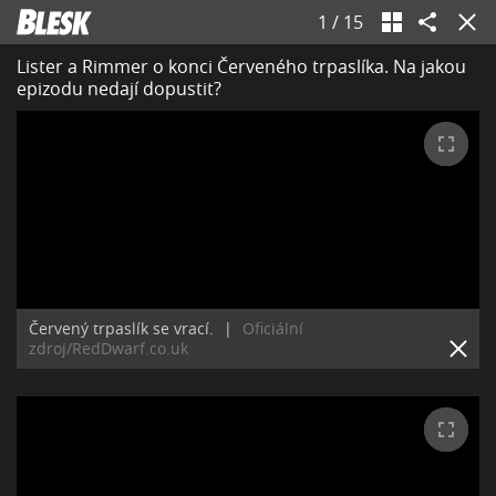
1
/
15
Lister a Rimmer o konci Červeného trpaslíka. Na jakou
epizodu nedají dopustit?
Červený trpaslík se vrací.
|
Oficiální
zdroj/RedDwarf.co.uk