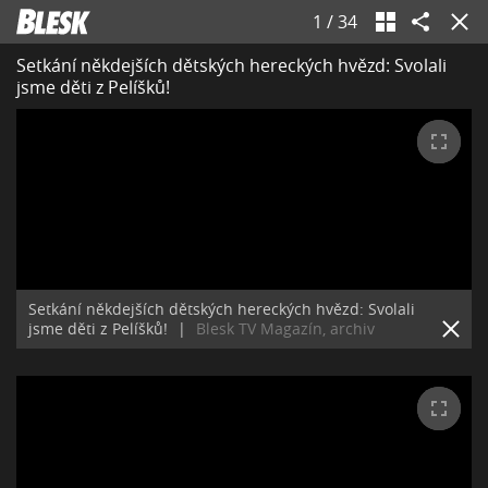
1
/
34
Setkání někdejších dětských hereckých hvězd: Svolali
jsme děti z Pelíšků!
Setkání někdejších dětských hereckých hvězd: Svolali
jsme děti z Pelíšků!
|
Blesk TV Magazín, archiv