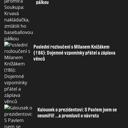
pálkou
Poslední rozloučení s Milanem Knížákem
(†86): Dojemné vzpomínky přátel a záplava
věnců
Kalousek o prezidentovi: S Pavlem jsem se
nesmířil! ...a promluvil o návratu