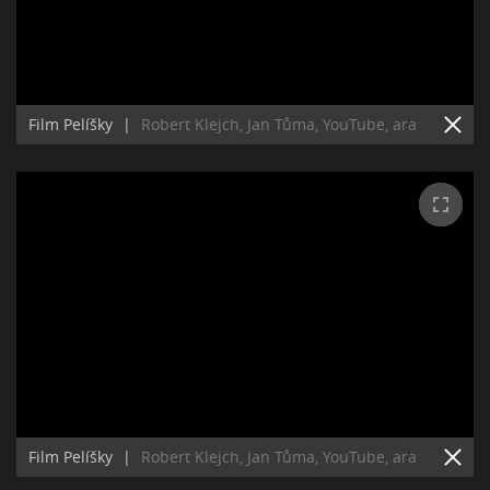
Film Pelíšky
|
Robert Klejch, Jan Tůma, YouTube, ara
Film Pelíšky
|
Robert Klejch, Jan Tůma, YouTube, ara