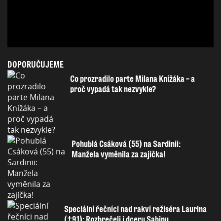
DOPORUČUJEME
Co prozradilo parte Milana Knížáka – a
proč vypadá tak nezvykle?
Pohublá Csáková (55) na Sardinii:
Manžela vyměnila za zajíčka!
Speciální řečníci nad rakví režiséra Laurina
(†91): Rozbrečeli i dceru Sabinu