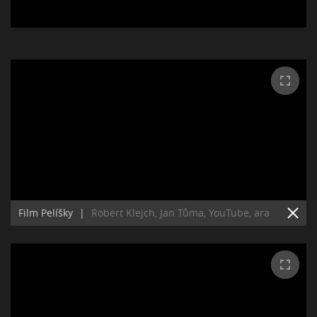
Film Pelíšky
|
Robert Klejch, Jan Tůma, YouTube, ara