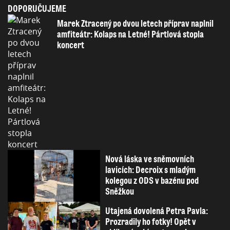
DOPORUČUJEME
Marek Ztracený po dvou letech příprav naplnil
amfiteátr: Kolaps na Letné! Pártlová stopla
koncert
Nová láska ve sněmovních
lavicích: Decroix s mladým
kolegou z ODS v bazénu pod
Sněžkou
Utajená dovolená Petra Pavla:
Prozradily ho fotky! Opět v