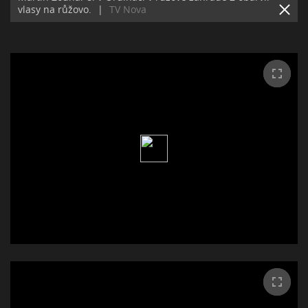
vlasy na růžovo.
|
TV Nova