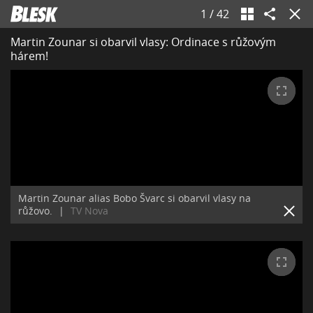
1
/
42
Martin Zounar si obarvil vlasy: Ordinace s růžovým
hárem!
Martin Zounar alias Bobo Švarc si obarvil vlasy na
růžovo.
|
TV Nova