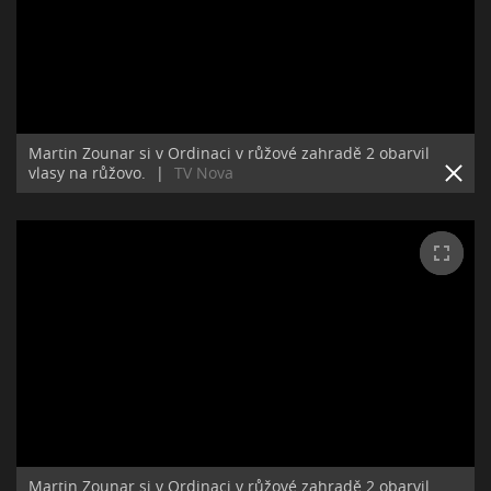
Martin Zounar si v Ordinaci v růžové zahradě 2 obarvil
vlasy na růžovo.
|
TV Nova
Martin Zounar si v Ordinaci v růžové zahradě 2 obarvil