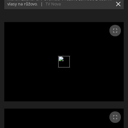
vlasy na růžovo.
|
TV Nova