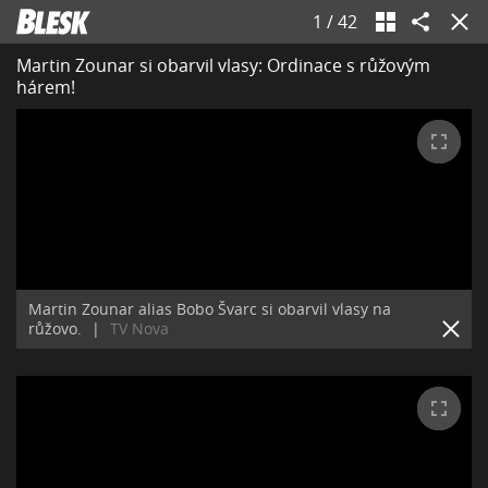
1
/
42
Martin Zounar si obarvil vlasy: Ordinace s růžovým
hárem!
Martin Zounar alias Bobo Švarc si obarvil vlasy na
růžovo.
|
TV Nova