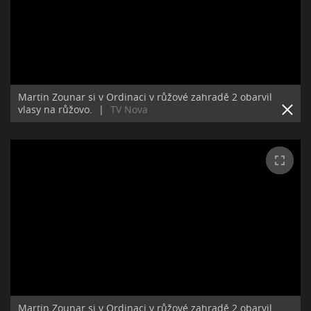
Martin Zounar si v Ordinaci v růžové zahradě 2 obarvil
vlasy na růžovo.
|
TV Nova
Martin Zounar si v Ordinaci v růžové zahradě 2 obarvil