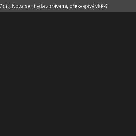
 Gott, Nova se chytla zprávami, překvapivý vítěz?