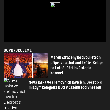
DOPORUČUJEME
Marek Ztracený po dvou letech
příprav naplnil amfiteátr: Kolaps
na Letné! Pártlová stopla
koncert
Nová láska ve sněmovních lavicích: Decroix s
mladým kolegou z ODS v bazénu pod Sněžkou