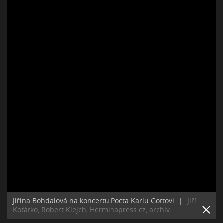
Jiřina Bohdalová na koncertu Pocta Karlu Gottovi
|
Jiří
Koťátko, Robert Klejch, Herminapress.cz, archiv