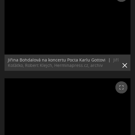
Jiřina Bohdalová na koncertu Pocta Karlu Gottovi
|
Jiří
Koťátko, Robert Klejch, Herminapress.cz, archiv