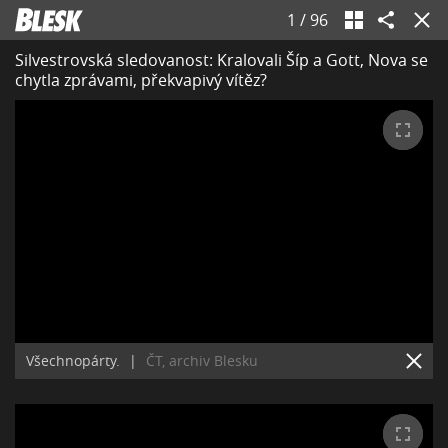
1
/
96
Silvestrovská sledovanost: Kralovali Šíp a Gott, Nova se
chytla zprávami, překvapivý vítěz?
Všechnopárty.
|
ČT, archiv Blesku