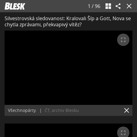
1
/
96
Silvestrovská sledovanost: Kralovali Šíp a Gott, Nova se
chytla zprávami, překvapivý vítěz?
Všechnopárty.
|
ČT, archiv Blesku