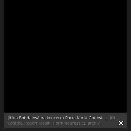
Jiřina Bohdalová na koncertu Pocta Karlu Gottovi
|
Jiří
Koťátko, Robert Klejch, Herminapress.cz, archiv