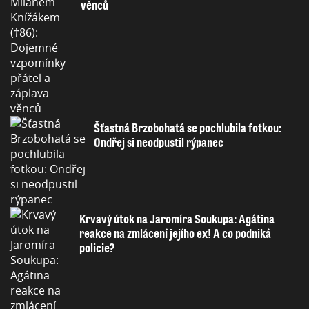
věnců
Šťastná Brzobohatá se pochlubila fotkou:
Ondřej si neodpustil rýpanec
Krvavý útok na Jaromíra Soukupa: Agátina
reakce na zmlácení jejího ex! A co podniká
policie?