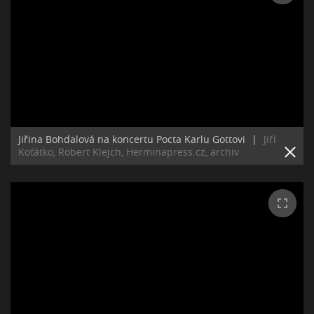
Jiřina Bohdalová na koncertu Pocta Karlu Gottovi
|
Jiří
Koťátko, Robert Klejch, Herminapress.cz, archiv