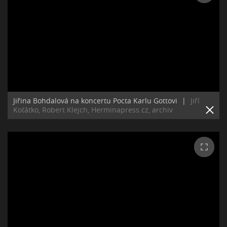
Jiřina Bohdalová na koncertu Pocta Karlu Gottovi
|
Jiří
Koťátko, Robert Klejch, Herminapress.cz, archiv