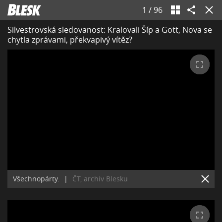
1
/
96
Silvestrovská sledovanost: Kralovali Šíp a Gott, Nova se
chytla zprávami, překvapivý vítěz?
Všechnopárty.
|
ČT, archiv Blesku