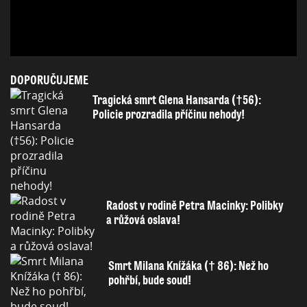
DOPORUČUJEME
Tragická smrt Glena Hansarda (†56):
Policie prozradila příčinu nehody!
Radost v rodině Petra Macinky: Polibky
a růžová oslava!
Smrt Milana Knížáka († 86): Než ho
pohřbí, bude soud!