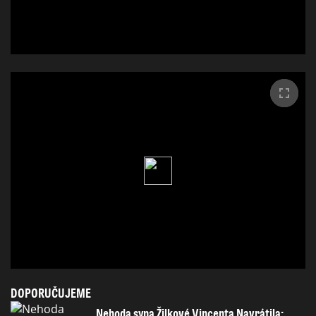
DOPORUČUJEME
Nehoda syna Žilkové Vincenta Navrátila: