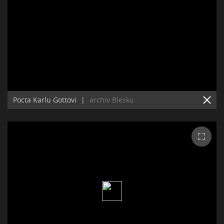
Pocta Karlu Gottovi
|
archiv Blesku