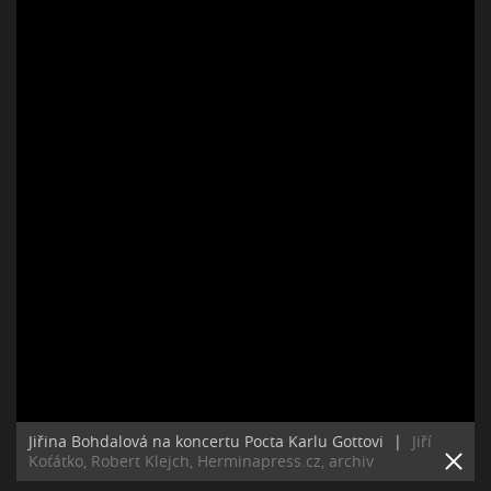
Jiřina Bohdalová na koncertu Pocta Karlu Gottovi
|
Jiří
Koťátko, Robert Klejch, Herminapress.cz, archiv