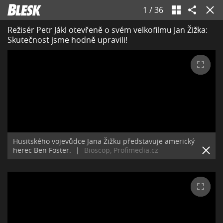
1
/
36
Režisér Petr Jákl otevřeně o svém velkofilmu Jan Žižka:
Skutečnost jsme hodně upravili!
Husitského vojevůdce Jana Žižku představuje americký
herec Ben Foster.
|
Bioscop, Profimedia.cz