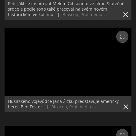
Petr Jákl se inspiroval Melem Gibsonem ve filmu Statečné
srdce a podle toho také pracoval na svém novém
historickém velkofilmu.
|
Bioscop, Profimedia.cz
Husitského vojevůdce Jana Žižku představuje americký
herec Ben Foster.
|
Bioscop, Profimedia.cz