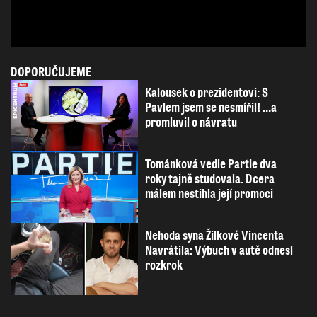
DOPORUČUJEME
Kalousek o prezidentovi: S
Pavlem jsem se nesmířil! ...a
promluvil o návratu
Tománková vedle Partie dva
roky tajně studovala. Dcera
málem nestihla její promoci
Nehoda syna Žilkové Vincenta
Navrátila: Výbuch v autě odnesl
rozkrok