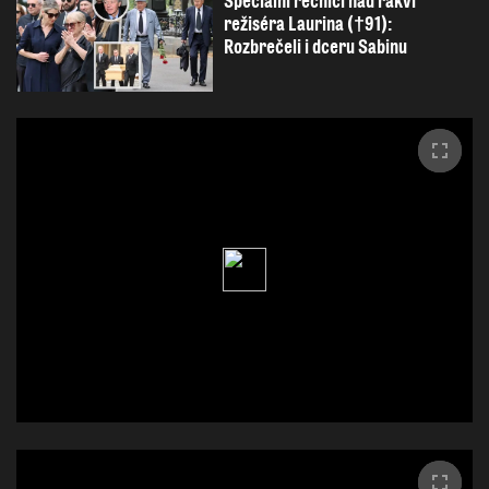
Speciální řečníci nad rakví
režiséra Laurina (†91):
Rozbrečeli i dceru Sabinu