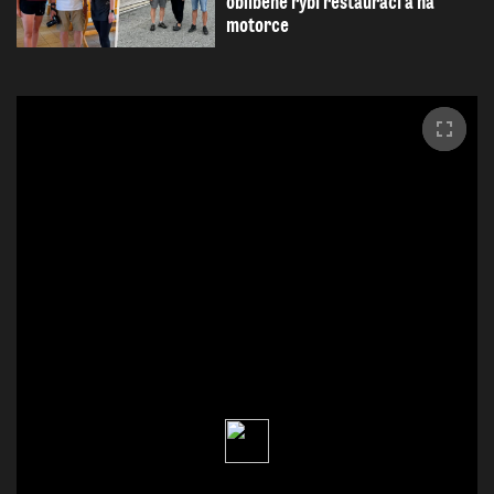
oblíbené rybí restauraci a na
motorce