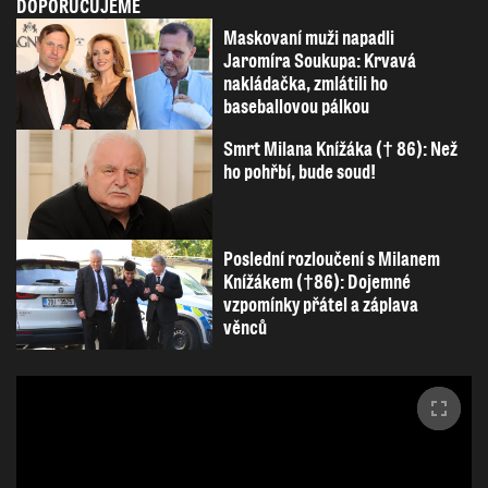
DOPORUČUJEME
Maskovaní muži napadli
Jaromíra Soukupa: Krvavá
nakládačka, zmlátili ho
baseballovou pálkou
Smrt Milana Knížáka († 86): Než
ho pohřbí, bude soud!
Poslední rozloučení s Milanem
Knížákem (†86): Dojemné
vzpomínky přátel a záplava
věnců