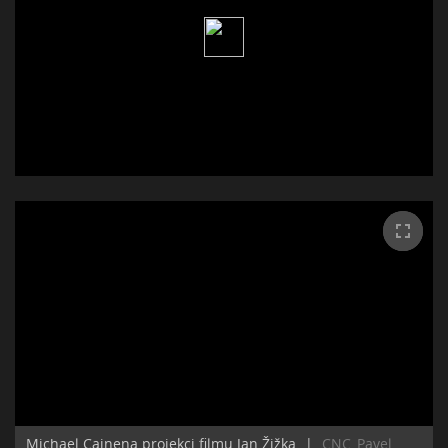
Michael Cainena projekci filmu Jan Žižka
|
CNC_Pavel