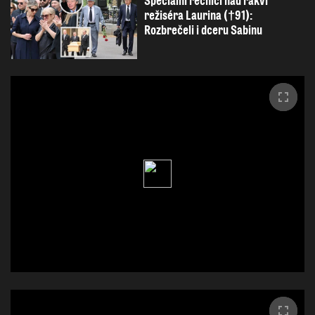
Speciální řečníci nad rakví
režiséra Laurina (†91):
Rozbrečeli i dceru Sabinu