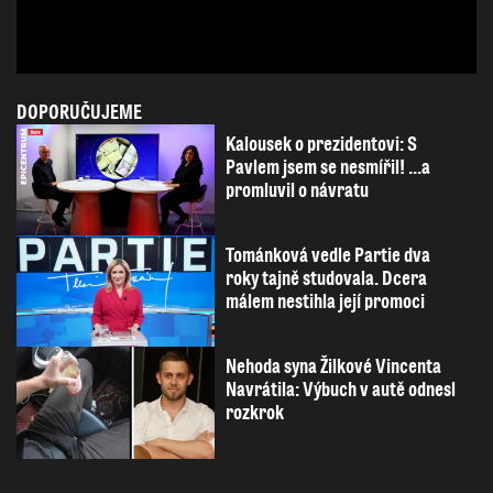
DOPORUČUJEME
Kalousek o prezidentovi: S
Pavlem jsem se nesmířil! ...a
promluvil o návratu
Tománková vedle Partie dva
roky tajně studovala. Dcera
málem nestihla její promoci
Nehoda syna Žilkové Vincenta
Navrátila: Výbuch v autě odnesl
rozkrok