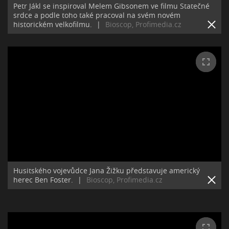
Petr Jákl se inspiroval Melem Gibsonem ve filmu Statečné
srdce a podle toho také pracoval na svém novém
historickém velkofilmu.
|
Bioscop, Profimedia.cz
Husitského vojevůdce Jana Žižku představuje americký
herec Ben Foster.
|
Bioscop, Profimedia.cz