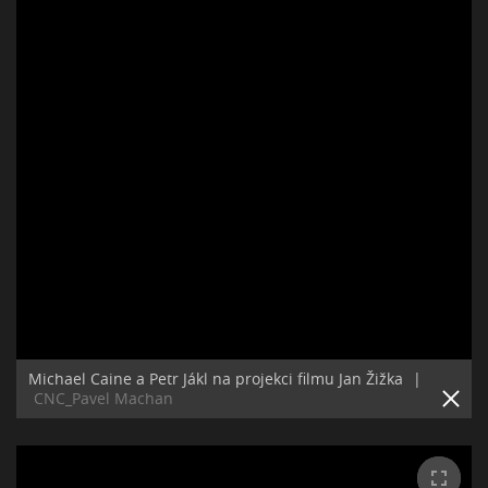
Michael Caine a Petr Jákl na projekci filmu Jan Žižka
|
CNC_Pavel Machan