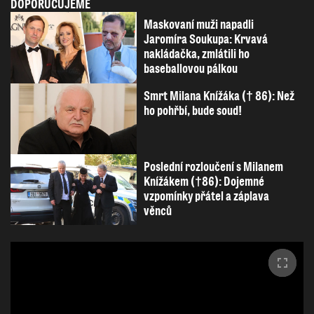
DOPORUČUJEME
Maskovaní muži napadli
Jaromíra Soukupa: Krvavá
nakládačka, zmlátili ho
baseballovou pálkou
Smrt Milana Knížáka († 86): Než
ho pohřbí, bude soud!
Poslední rozloučení s Milanem
Knížákem (†86): Dojemné
vzpomínky přátel a záplava
věnců