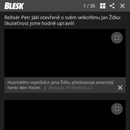
1
/
36
Režisér Petr Jákl otevřeně o svém velkofilmu Jan Žižka:
Skutečnost jsme hodně upravili!
Husitského vojevůdce Jana Žižku představuje americký
herec Ben Foster.
|
Bioscop, Profimedia.cz