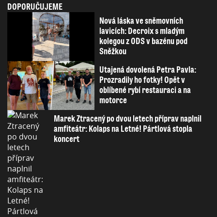
DOPORUČUJEME
Nová láska ve sněmovních
lavicích: Decroix s mladým
kolegou z ODS v bazénu pod
Sněžkou
Utajená dovolená Petra Pavla:
Prozradily ho fotky! Opět v
oblíbené rybí restauraci a na
motorce
Marek Ztracený po dvou letech příprav naplnil
amfiteátr: Kolaps na Letné! Pártlová stopla
koncert