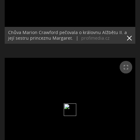
Chůva Marion Crawford pečovala o královnu Alžbětu II. a
její sestru princeznu Margaret.
|
profimedia.cz