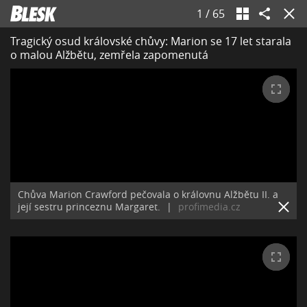
1
/
65
Tragický osud královské chůvy: Marion se 17 let starala
o malou Alžbětu, zemřela zapomenutá
Chůva Marion Crawford pečovala o královnu Alžbětu II. a
její sestru princeznu Margaret.
|
profimedia.cz