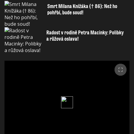
Smrt Milana Knížáka († 86): Než ho
pohřbí, bude soud!
Radost v rodině Petra Macinky: Polibky
a růžová oslava!