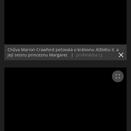
Chůva Marion Crawford pečovala o královnu Alžbětu II. a
její sestru princeznu Margaret.
|
profimedia.cz