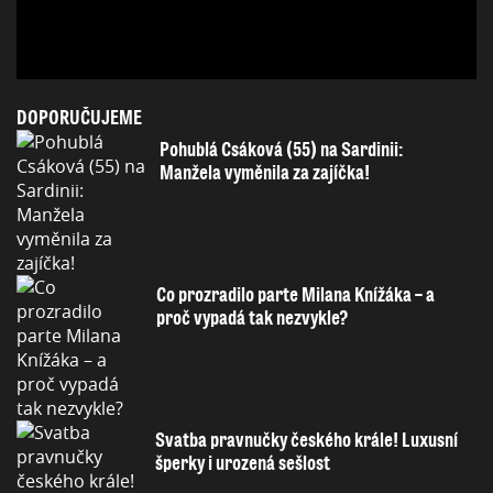
DOPORUČUJEME
Pohublá Csáková (55) na Sardinii:
Manžela vyměnila za zajíčka!
Co prozradilo parte Milana Knížáka – a
proč vypadá tak nezvykle?
Svatba pravnučky českého krále! Luxusní
šperky i urozená sešlost