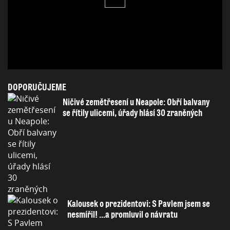
DOPORUČUJEME
Ničivé zemětřesení u Neapole: Obří balvany
se řítily ulicemi, úřady hlásí 30 zraněných
Kalousek o prezidentovi: S Pavlem jsem se
nesmířil! ...a promluvil o návratu