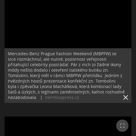
Mercedes-Benz Prague Fashion Weekend (MBPFW) se
sice rozmáchnul, ale nutné, pozornost veřejnosti
přitahující celebrity postrádal. Pár z nich (o žádné ikony
módy nešlo) dodalo i otevření italského butiku zn.
Tombolini, který měl v rámci MBPFW přehlídku. Jedním z
hvězdných hostů prezentace konfekční zn. Tombolini
byla i zpěvačka Leona Machálková, která kombinací lady
šatů a úzkých, s legínami zaměnitelných, kalhot rozhodně
nezabodovala.
|
herminapress.cz