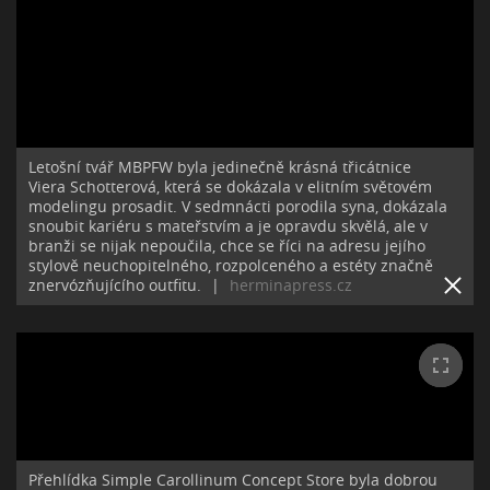
Letošní tvář MBPFW byla jedinečně krásná třicátnice
Viera Schotterová, která se dokázala v elitním světovém
modelingu prosadit. V sedmnácti porodila syna, dokázala
snoubit kariéru s mateřstvím a je opravdu skvělá, ale v
branži se nijak nepoučila, chce se říci na adresu jejího
stylově neuchopitelného, rozpolceného a estéty značně
znervózňujícího outfitu.
|
herminapress.cz
Přehlídka Simple Carollinum Concept Store byla dobrou