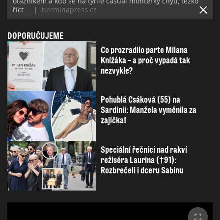
otazníkem a kdo se na tyhle casual montérky chytí, těžko
říct…
|
herminapress.cz
DOPORUČUJEME
Co prozradilo parte Milana
Knížáka – a proč vypadá tak
nezvykle?
Pohublá Csáková (55) na
Sardinii: Manžela vyměnila za
zajíčka!
Speciální řečníci nad rakví
režiséra Laurina (†91):
Rozbrečeli i dceru Sabinu