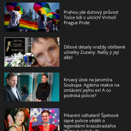
Prahou jde duhový průvod:
Tisíce lidí v ulicích! Vrcholí
Prague Pride
Děsivé detaily vraždy oblíbené
učitelky Zuzany: Našly ji její
děti!
Krvavý útok na Jaromíra
Soukupa: Agátina reakce na
zmlácení jejího ex! A co
podniká policie?
Pikantní odhalení! Špehové
tajné policie věděli o
legendární krasubraslařce
Wittové úplně vše