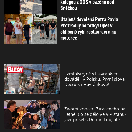
kolegou z ODS v bazénu pod
Sněžkou
Utajená dovolená Petra Pavla:
Prozradily ho fotky! Opět v
oblíbené rybí restauraci a na
motorce
Exministryně s Havránkem
dováděli v Polsku: První slova
Decroix i Havránkové!
Životní koncert Ztraceného na
Letné: Co se dělo ve VIP stanu?
Jágr přišel s Dominikou, ale...