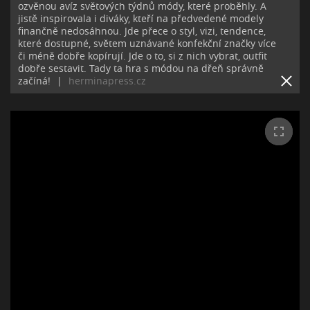
ozvěnou avíz světových týdnů módy, které proběhly. A
jistě inspirovala i diváky, kteří na předvedené modely
finančně nedosáhnou. Jde přece o styl, vizi, tendence,
které dostupné, světem uznávané konfekční značky více
či méně dobře kopírují. Jde o to, si z nich vybrat, outfit
dobře sestavit. Tady ta hra s módou na dřeň správně
začíná!
|
herminapress.cz