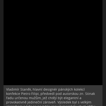
Vladimír Staněk, hlavní designér pánských kolekcí
konfekce Pietro Filipi, předvedl pod autorskou zn. Stinak
řadu určenou mužům, jež chtějí být elegantní a
provokativně jedineční zároveň. Výsledek byl s velkým