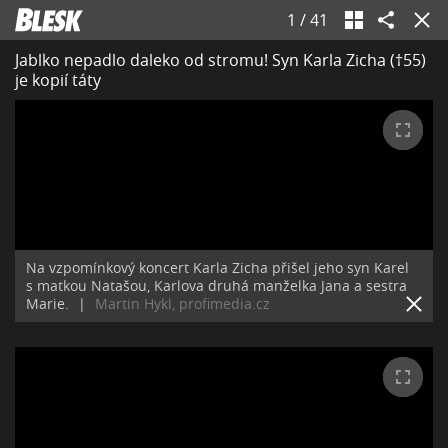
1
/
41
Jablko nepadlo daleko od stromu! Syn Karla Zicha (†55)
je kopií táty
Na vzpomínkový koncert Karla Zicha přišel jeho syn Karel
s matkou Natašou, Karlova druhá manželka Jana a sestra
Marie.
|
Martin Hykl, profimedia.cz