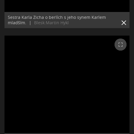
Sestra Karla Zicha o berlích s jeho synem Karlem
mladším.
|
Blesk:Martin Hykl