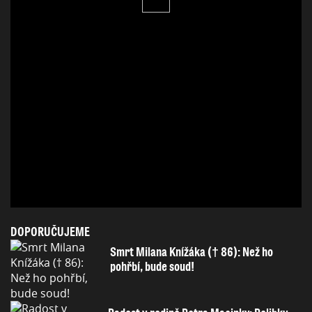
DOPORUČUJEME
Smrt Milana Knížáka († 86): Než ho
pohřbí, bude soud!