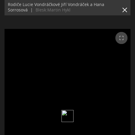
Rodiče Lucie Vondráčkové Jiří Vondráček a Hana
Sorrosová
|
Blesk:Martin Hykl