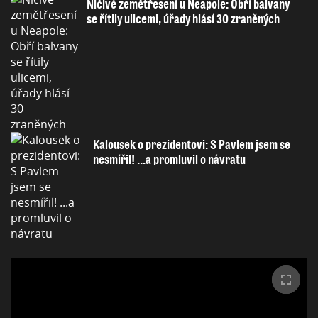
Ničivé zemětřesení u Neapole: Obří balvany
se řítily ulicemi, úřady hlásí 30 zraněných
Kalousek o prezidentovi: S Pavlem jsem se
nesmířil! ...a promluvil o návratu