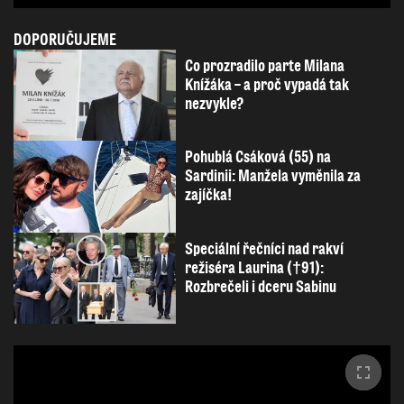
DOPORUČUJEME
Co prozradilo parte Milana
Knížáka – a proč vypadá tak
nezvykle?
Pohublá Csáková (55) na
Sardinii: Manžela vyměnila za
zajíčka!
Speciální řečníci nad rakví
režiséra Laurina (†91):
Rozbrečeli i dceru Sabinu