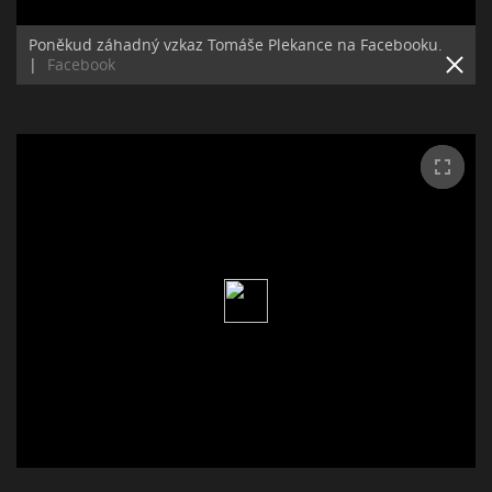
Poněkud záhadný vzkaz Tomáše Plekance na Facebooku.
|
Facebook