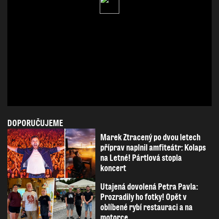
DOPORUČUJEME
Marek Ztracený po dvou letech
příprav naplnil amfiteátr: Kolaps
na Letné! Pártlová stopla
koncert
Utajená dovolená Petra Pavla:
Prozradily ho fotky! Opět v
oblíbené rybí restauraci a na
motorce