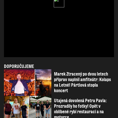
DOPORUČUJEME
Marek Ztracený po dvou letech
příprav naplnil amfiteátr: Kolaps
na Letné! Pártlová stopla
koncert
Utajená dovolená Petra Pavla:
Prozradily ho fotky! Opět v
oblíbené rybí restauraci a na
motorce