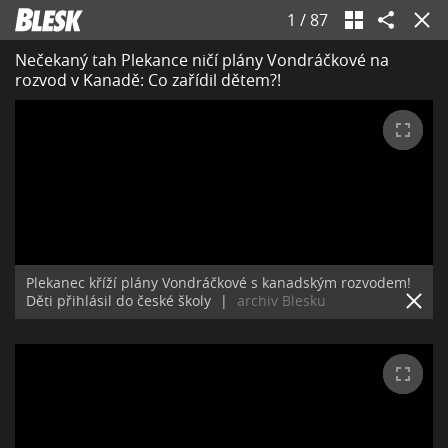
1
/
87
Nečekaný tah Plekance ničí plány Vondráčkové na
rozvod v Kanadě: Co zařídil dětem?!
Plekanec kříží plány Vondráčkové s kanadským rozvodem!
Děti přihlásil do české školy
|
archiv Blesku