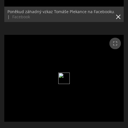
Poněkud záhadný vzkaz Tomáše Plekance na Facebooku.
|
Facebook