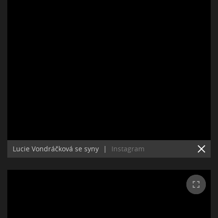
Lucie Vondráčková se syny
|
Instagram