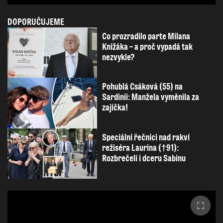
DOPORUČUJEME
Co prozradilo parte Milana
Knížáka – a proč vypadá tak
nezvykle?
Pohublá Csáková (55) na
Sardinii: Manžela vyměnila za
zajíčka!
Speciální řečníci nad rakví
režiséra Laurina (†91):
Rozbrečeli i dceru Sabinu