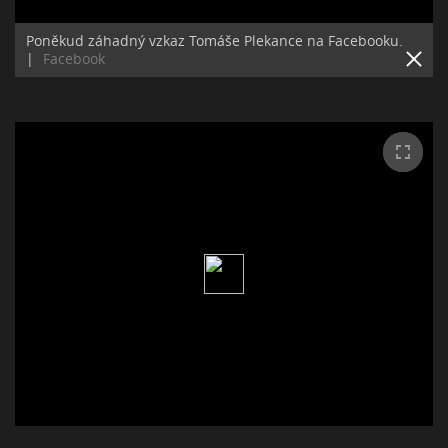
Poněkud záhadný vzkaz Tomáše Plekance na Facebooku.
|
Facebook