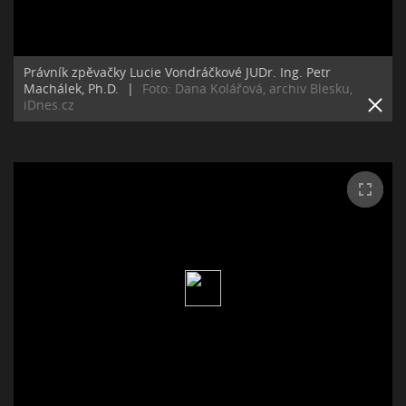
Právník zpěvačky Lucie Vondráčkové JUDr. Ing. Petr
Machálek, Ph.D.
|
Foto: Dana Kolářová, archiv Blesku,
iDnes.cz