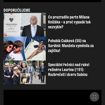
DOPORUČUJEME
Co prozradilo parte Milana
Knížáka – a proč vypadá tak
nezvykle?
Pohublá Csáková (55) na
Sardinii: Manžela vyměnila za
zajíčka!
Speciální řečníci nad rakví
režiséra Laurina (†91):
Rozbrečeli i dceru Sabinu