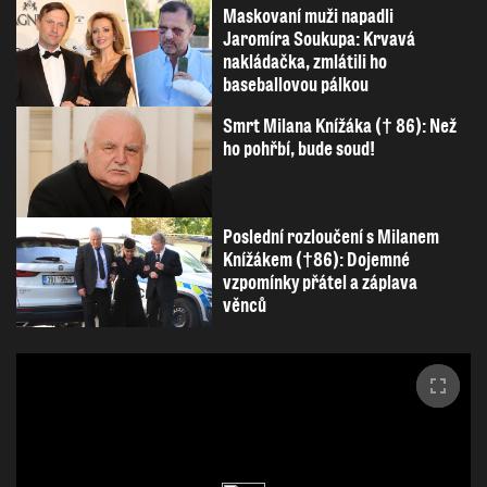
Maskovaní muži napadli
Jaromíra Soukupa: Krvavá
nakládačka, zmlátili ho
baseballovou pálkou
Smrt Milana Knížáka († 86): Než
ho pohřbí, bude soud!
Poslední rozloučení s Milanem
Knížákem (†86): Dojemné
vzpomínky přátel a záplava
věnců