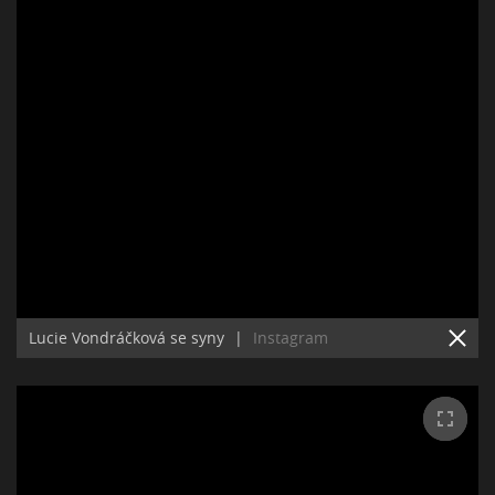
Lucie Vondráčková se syny
|
Instagram