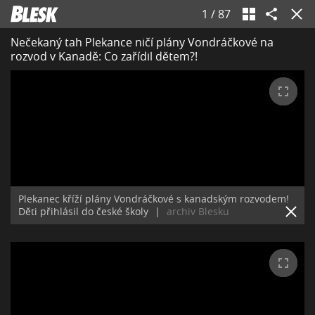
1
/
87
Nečekaný tah Plekance ničí plány Vondráčkové na
rozvod v Kanadě: Co zařídil dětem?!
Plekanec kříží plány Vondráčkové s kanadským rozvodem!
Děti přihlásil do české školy
|
archiv Blesku