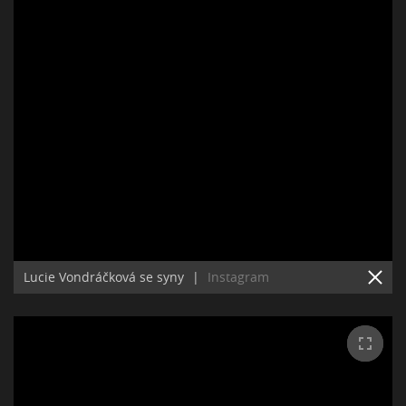
Lucie Vondráčková se syny
|
Instagram