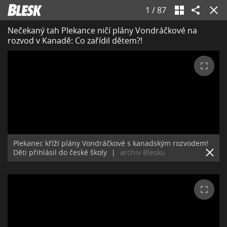
1
/
87
Nečekaný tah Plekance ničí plány Vondráčkové na
rozvod v Kanadě: Co zařídil dětem?!
Plekanec kříží plány Vondráčkové s kanadským rozvodem!
Děti přihlásil do české školy
|
archiv Blesku