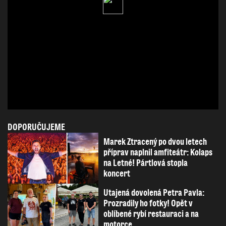
DOPORUČUJEME
Marek Ztracený po dvou letech
příprav naplnil amfiteátr: Kolaps
na Letné! Pártlová stopla
koncert
Utajená dovolená Petra Pavla:
Prozradily ho fotky! Opět v
oblíbené rybí restauraci a na
motorce