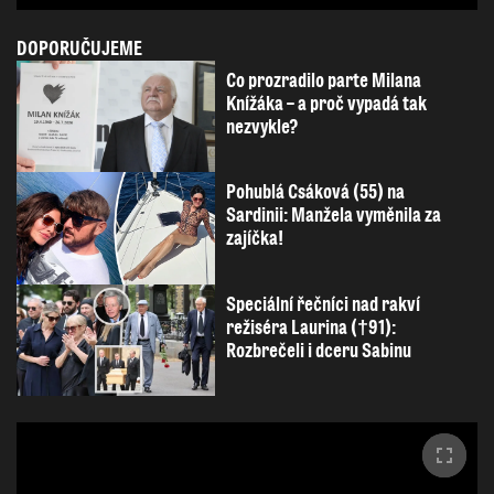
DOPORUČUJEME
Co prozradilo parte Milana
Knížáka – a proč vypadá tak
nezvykle?
Pohublá Csáková (55) na
Sardinii: Manžela vyměnila za
zajíčka!
Speciální řečníci nad rakví
režiséra Laurina (†91):
Rozbrečeli i dceru Sabinu