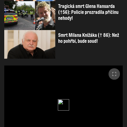
Tragická smrt Glena Hansarda
(†56): Policie prozradila příčinu
nehody!
Smrt Milana Knížáka († 86): Než
ho pohřbí, bude soud!