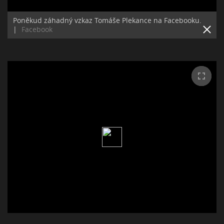
Poněkud záhadný vzkaz Tomáše Plekance na Facebooku.
|
Facebook