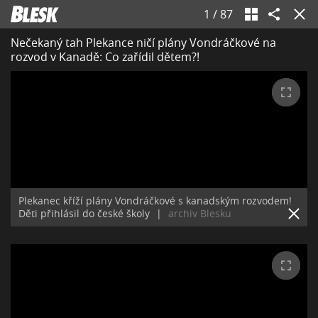
1
/
87
Nečekaný tah Plekance ničí plány Vondráčkové na
rozvod v Kanadě: Co zařídil dětem?!
Plekanec kříží plány Vondráčkové s kanadským rozvodem!
Děti přihlásil do české školy
|
archiv Blesku