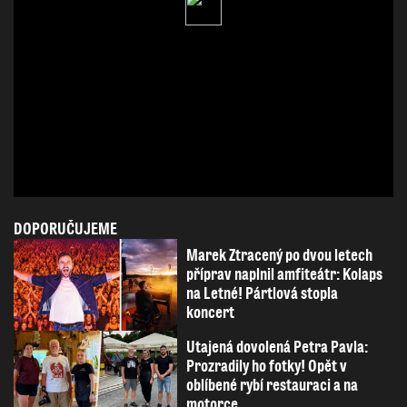
DOPORUČUJEME
Marek Ztracený po dvou letech
příprav naplnil amfiteátr: Kolaps
na Letné! Pártlová stopla
koncert
Utajená dovolená Petra Pavla:
Prozradily ho fotky! Opět v
oblíbené rybí restauraci a na
motorce