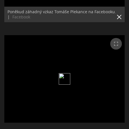
Poněkud záhadný vzkaz Tomáše Plekance na Facebooku.
|
Facebook