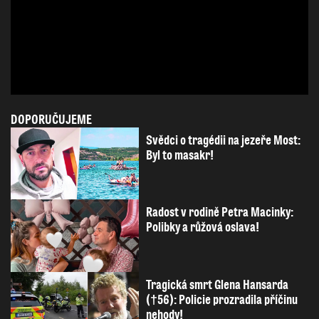
DOPORUČUJEME
Svědci o tragédii na jezeře Most:
Byl to masakr!
Radost v rodině Petra Macinky:
Polibky a růžová oslava!
Tragická smrt Glena Hansarda
(†56): Policie prozradila příčinu
nehody!