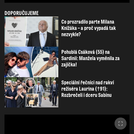
DOPORUČUJEME
Co prozradilo parte Milana
Knížáka – a proč vypadá tak
nezvykle?
Pohublá Csáková (55) na
Sardinii: Manžela vyměnila za
zajíčka!
Speciální řečníci nad rakví
režiséra Laurina (†91):
Rozbrečeli i dceru Sabinu