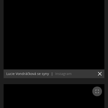
Lucie Vondráčková se syny
|
Instagram