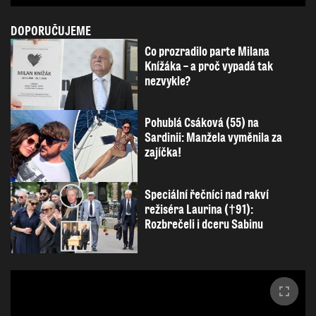
DOPORUČUJEME
Co prozradilo parte Milana
Knížáka – a proč vypadá tak
nezvykle?
Pohublá Csáková (55) na
Sardinii: Manžela vyměnila za
zajíčka!
Speciální řečníci nad rakví
režiséra Laurina (†91):
Rozbrečeli i dceru Sabinu