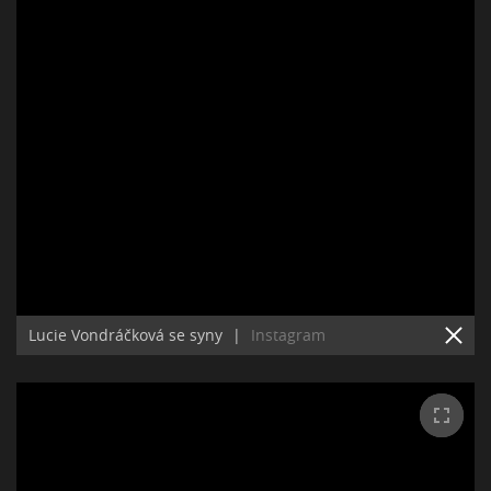
Lucie Vondráčková se syny
|
Instagram