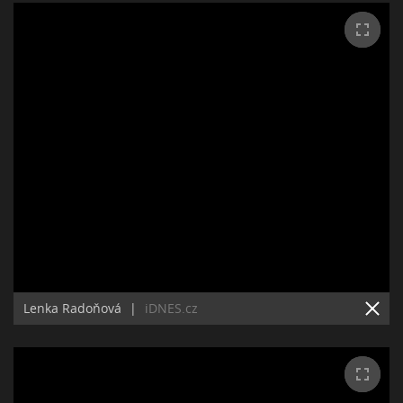
Lenka Radoňová
|
iDNES.cz