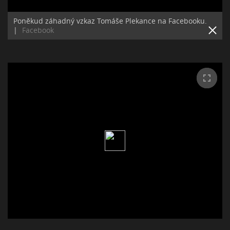
Poněkud záhadný vzkaz Tomáše Plekance na Facebooku.
|
Facebook