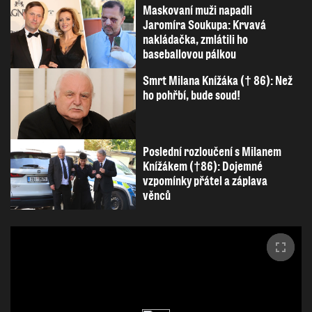
Maskovaní muži napadli
Jaromíra Soukupa: Krvavá
nakládačka, zmlátili ho
baseballovou pálkou
Smrt Milana Knížáka († 86): Než
ho pohřbí, bude soud!
Poslední rozloučení s Milanem
Knížákem (†86): Dojemné
vzpomínky přátel a záplava
věnců