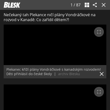
1
/
87
Nečekaný tah Plekance ničí plány Vondráčkové na
rozvod v Kanadě: Co zařídil dětem?!
Plekanec kříží plány Vondráčkové s kanadským rozvodem!
Děti přihlásil do české školy
|
archiv Blesku