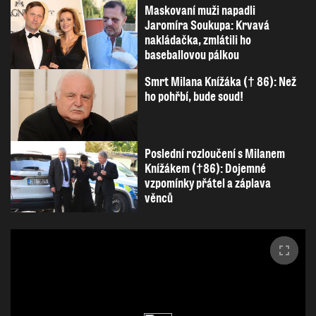
Maskovaní muži napadli
Jaromíra Soukupa: Krvavá
nakládačka, zmlátili ho
baseballovou pálkou
Smrt Milana Knížáka († 86): Než
ho pohřbí, bude soud!
Poslední rozloučení s Milanem
Knížákem (†86): Dojemné
vzpomínky přátel a záplava
věnců