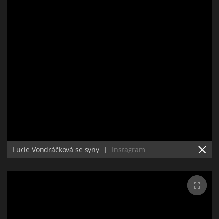
Lucie Vondráčková se syny
|
Instagram