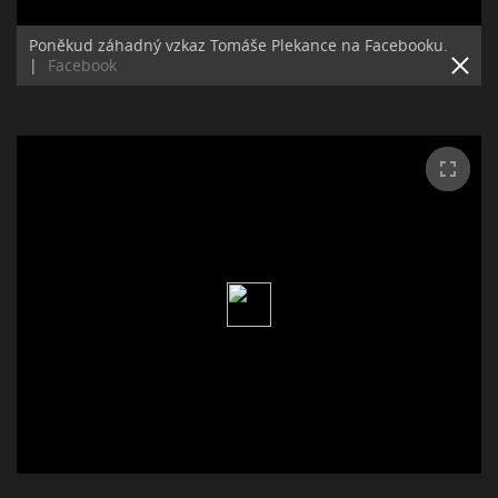
Poněkud záhadný vzkaz Tomáše Plekance na Facebooku.
|
Facebook