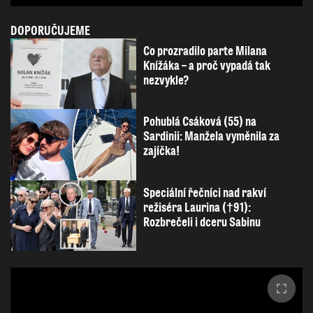
DOPORUČUJEME
Co prozradilo parte Milana
Knížáka – a proč vypadá tak
nezvykle?
Pohublá Csáková (55) na
Sardinii: Manžela vyměnila za
zajíčka!
Speciální řečníci nad rakví
režiséra Laurina (†91):
Rozbrečeli i dceru Sabinu