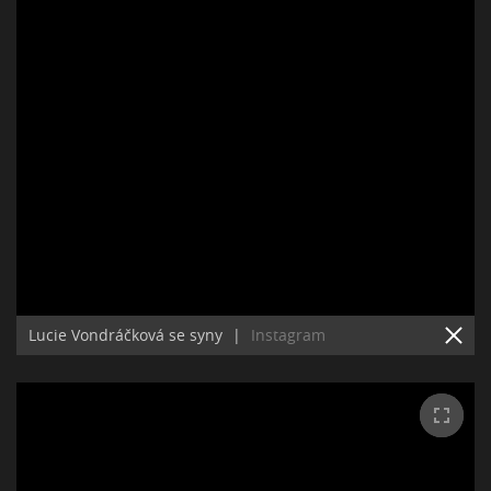
Lucie Vondráčková se syny
|
Instagram