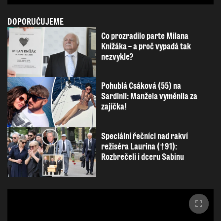
DOPORUČUJEME
Co prozradilo parte Milana
Knížáka – a proč vypadá tak
nezvykle?
Pohublá Csáková (55) na
Sardinii: Manžela vyměnila za
zajíčka!
Speciální řečníci nad rakví
režiséra Laurina (†91):
Rozbrečeli i dceru Sabinu