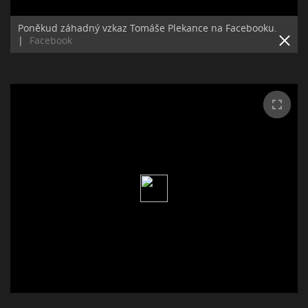
Poněkud záhadný vzkaz Tomáše Plekance na Facebooku.
|
Facebook