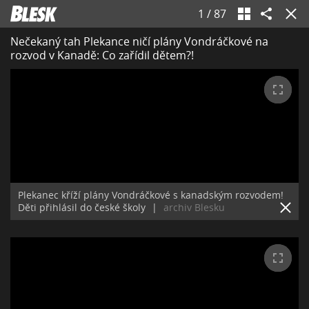
1
/
87
Nečekaný tah Plekance ničí plány Vondráčkové na
rozvod v Kanadě: Co zařídil dětem?!
Plekanec kříží plány Vondráčkové s kanadským rozvodem!
Děti přihlásil do české školy
|
archiv Blesku