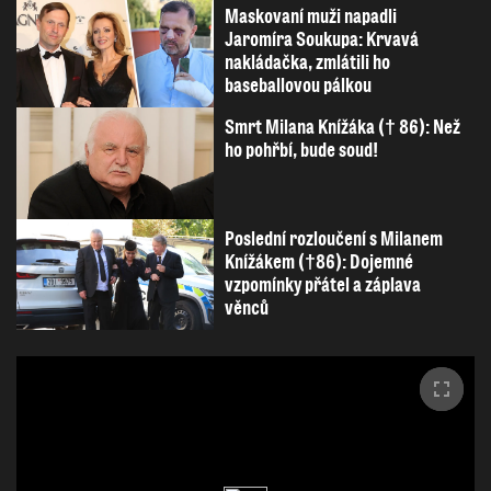
Maskovaní muži napadli
Jaromíra Soukupa: Krvavá
nakládačka, zmlátili ho
baseballovou pálkou
Smrt Milana Knížáka († 86): Než
ho pohřbí, bude soud!
Poslední rozloučení s Milanem
Knížákem (†86): Dojemné
vzpomínky přátel a záplava
věnců