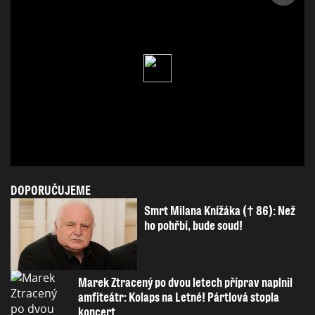
DOPORUČUJEME
Smrt Milana Knížáka († 86): Než
ho pohřbí, bude soud!
Marek Ztracený po dvou letech příprav naplnil
amfiteátr: Kolaps na Letné! Pártlová stopla
koncert