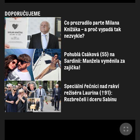
DOPORUČUJEME
Co prozradilo parte Milana
Knížáka – a proč vypadá tak
nezvykle?
Pohublá Csáková (55) na
Sardinii: Manžela vyměnila za
zajíčka!
Speciální řečníci nad rakví
režiséra Laurina (†91):
Rozbrečeli i dceru Sabinu