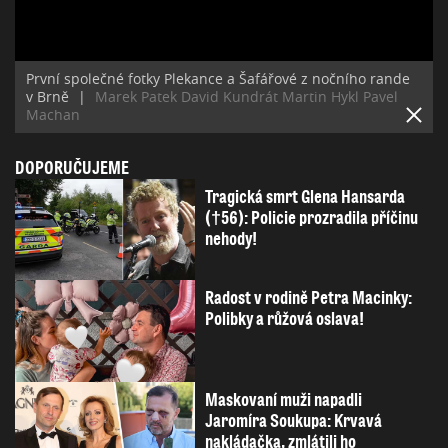
První společné fotky Plekance a Šafářové z nočního rande
v Brně
|
Marek Patek David Kundrát Martin Hykl Pavel
Machan
DOPORUČUJEME
Tragická smrt Glena Hansarda
(†56): Policie prozradila příčinu
nehody!
Radost v rodině Petra Macinky:
Polibky a růžová oslava!
Maskovaní muži napadli
Jaromíra Soukupa: Krvavá
nakládačka, zmlátili ho