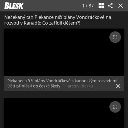
1
/
87
Nečekaný tah Plekance ničí plány Vondráčkové na
rozvod v Kanadě: Co zařídil dětem?!
Plekanec kříží plány Vondráčkové s kanadským rozvodem!
Děti přihlásil do české školy
|
archiv Blesku