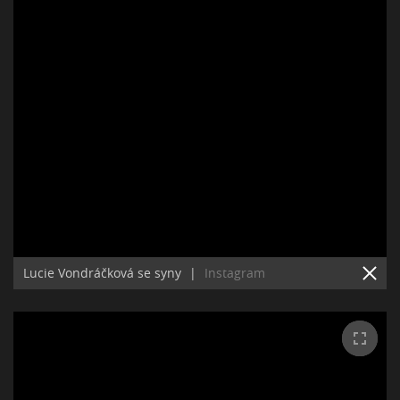
Lucie Vondráčková se syny
|
Instagram