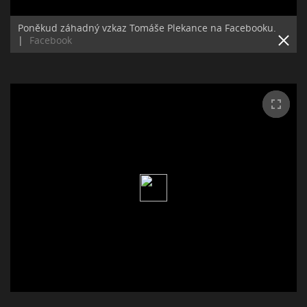
Poněkud záhadný vzkaz Tomáše Plekance na Facebooku.
|
Facebook