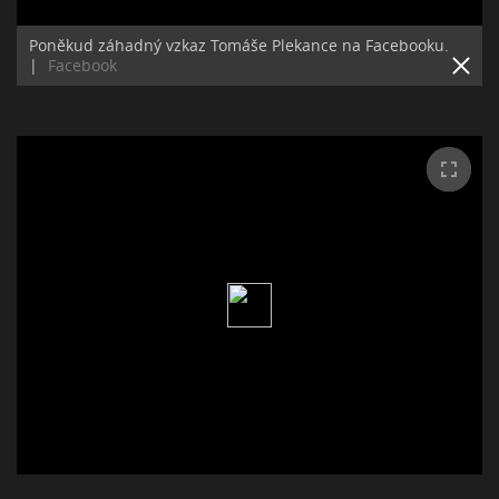
Poněkud záhadný vzkaz Tomáše Plekance na Facebooku.
|
Facebook