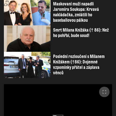
Maskovaní muži napadli
Jaromíra Soukupa: Krvavá
nakládačka, zmlátili ho
baseballovou pálkou
Smrt Milana Knížáka († 86): Než
ho pohřbí, bude soud!
Poslední rozloučení s Milanem
Knížákem (†86): Dojemné
vzpomínky přátel a záplava
věnců