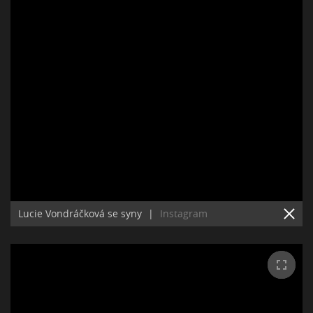
Lucie Vondráčková se syny
|
Instagram