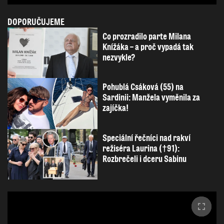
DOPORUČUJEME
Co prozradilo parte Milana
Knížáka – a proč vypadá tak
nezvykle?
Pohublá Csáková (55) na
Sardinii: Manžela vyměnila za
zajíčka!
Speciální řečníci nad rakví
režiséra Laurina (†91):
Rozbrečeli i dceru Sabinu