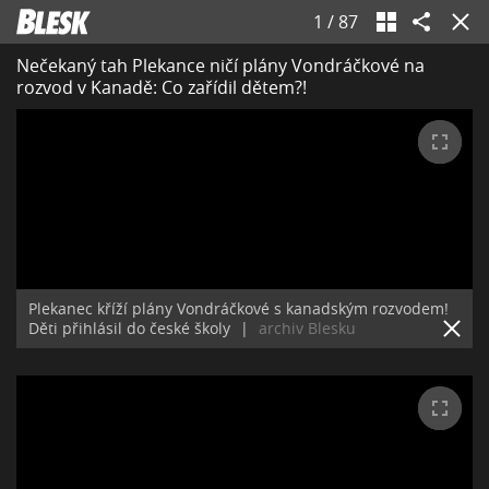
1
/
87
Nečekaný tah Plekance ničí plány Vondráčkové na
rozvod v Kanadě: Co zařídil dětem?!
Plekanec kříží plány Vondráčkové s kanadským rozvodem!
Děti přihlásil do české školy
|
archiv Blesku