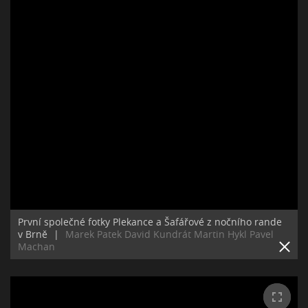
První společné fotky Plekance a Šafářové z nočního rande
v Brně
|
Marek Patek David Kundrát Martin Hykl Pavel
Machan