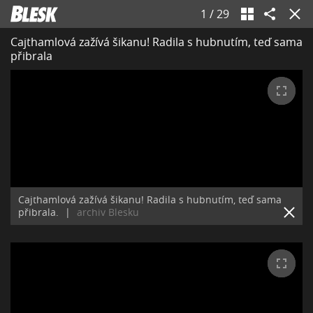
1
/
29
Cajthamlová zažívá šikanu! Radila s hubnutím, teď sama
přibrala
Cajthamlová zažívá šikanu! Radila s hubnutím, teď sama
přibrala.
|
archiv Blesku