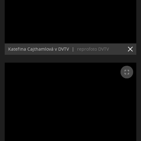
Kateřina Cajthamlová v DVTV
|
reprofoto DVTV