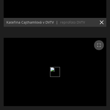
Kateřina Cajthamlová v DVTV
|
reprofoto DVTV