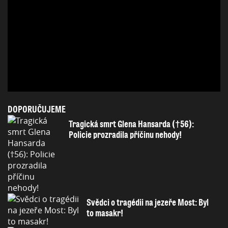
DOPORUČUJEME
Tragická smrt Glena Hansarda (†56):
Policie prozradila příčinu nehody!
Svědci o tragédii na jezeře Most: Byl
to masakr!