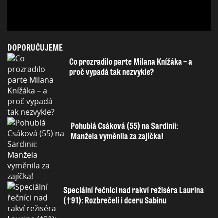
DOPORUČUJEME
Co prozradilo parte Milana Knížáka – a
proč vypadá tak nezvykle?
Pohublá Csáková (55) na Sardinii:
Manžela vyměnila za zajíčka!
Speciální řečníci nad rakví režiséra Laurina
(†91): Rozbrečeli i dceru Sabinu