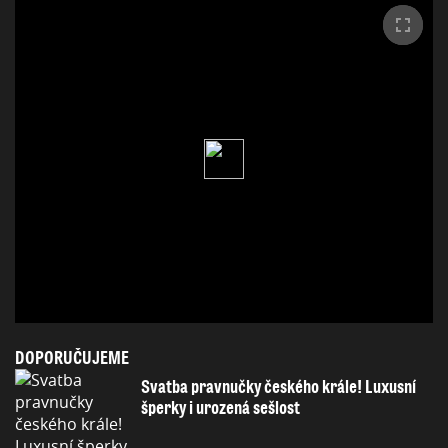
DOPORUČUJEME
Svatba pravnučky českého krále! Luxusní
šperky i urozená sešlost