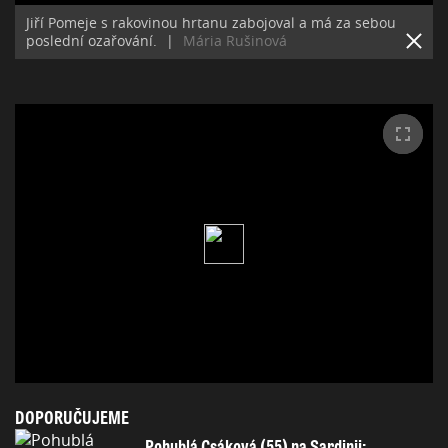
Jiří Pomeje s rakovinou hrtanu zabojoval a má za sebou
poslední ozařování.
|
Mária Rušinová
DOPORUČUJEME
Pohublá Csáková (55) na Sardinii: