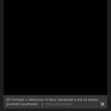
Jiří Pomeje s rakovinou hrtanu zabojoval a má za sebou
poslední ozařování.
|
Mária Rušinová