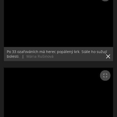
Po 33 ozařováních má herec popálený krk. Stále ho sužují
bolesti.
|
Mária Rušinová