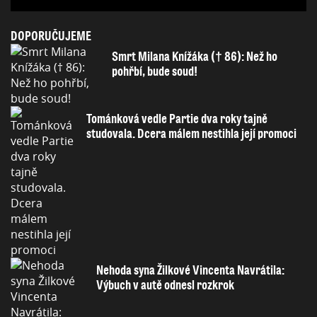
DOPORUČUJEME
Smrt Milana Knížáka († 86): Než ho
pohřbí, bude soud!
Tománková vedle Partie dva roky tajně
studovala. Dcera málem nestihla její promoci
Nehoda syna Žilkové Vincenta Navrátila:
Výbuch v autě odnesl rozkrok