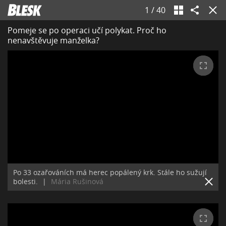
1
/
40
Pomeje se po operaci učí polykat. Proč ho
nenavštěvuje manželka?
Po 33 ozařováních má herec popálený krk. Stále ho sužují
bolesti.
|
Mária Rušinová