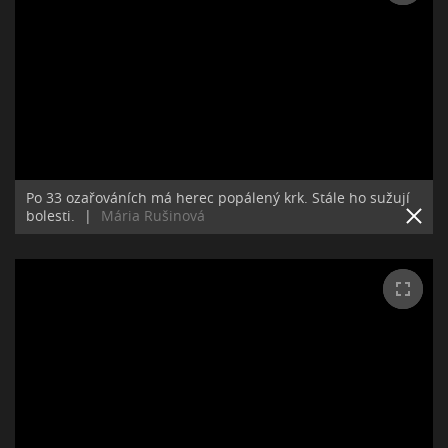
Po 33 ozařováních má herec popálený krk. Stále ho sužují
bolesti.
|
Mária Rušinová