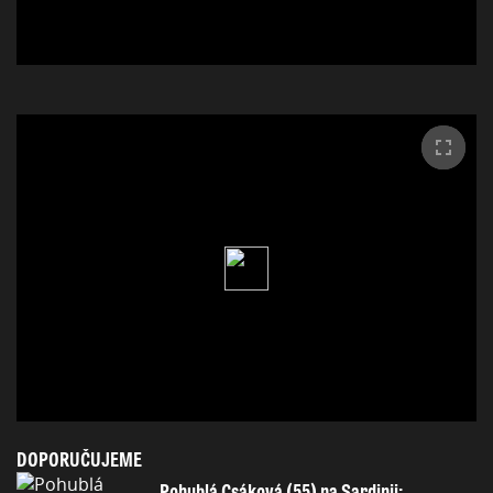
DOPORUČUJEME
Pohublá Csáková (55) na Sardinii: