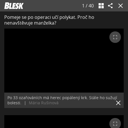
1
/
40
Pomeje se po operaci učí polykat. Proč ho
nenavštěvuje manželka?
Po 33 ozařováních má herec popálený krk. Stále ho sužují
bolesti.
|
Mária Rušinová