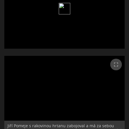
Jiří Pomeje s rakovinou hrtanu zabojoval a má za sebou