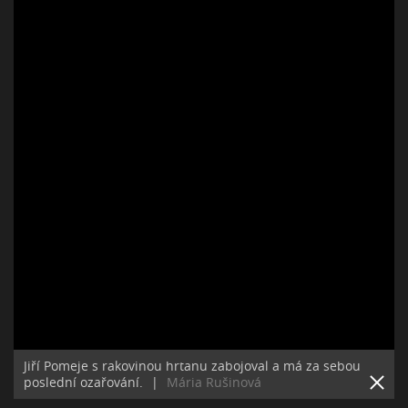
Jiří Pomeje s rakovinou hrtanu zabojoval a má za sebou
poslední ozařování.
|
Mária Rušinová