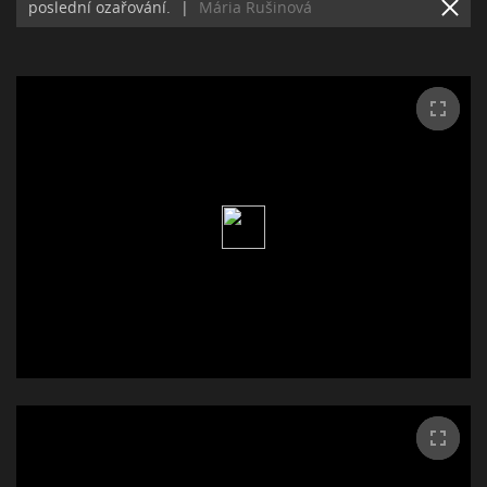
poslední ozařování.
|
Mária Rušinová