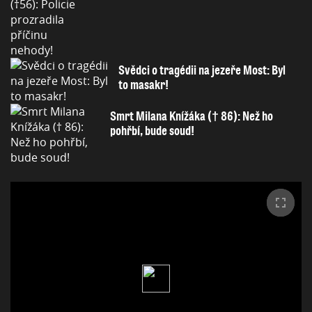
Svědci o tragédii na jezeře Most: Byl
to masakr!
Smrt Milana Knížáka († 86): Než ho
pohřbí, bude soud!