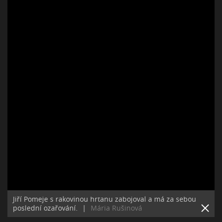
Jiří Pomeje s rakovinou hrtanu zabojoval a má za sebou
poslední ozařování.
|
Mária Rušinová