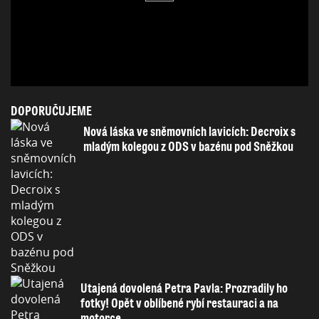
DOPORUČUJEME
Nová láska ve sněmovních lavicích: Decroix s
mladým kolegou z ODS v bazénu pod Sněžkou
Utajená dovolená Petra Pavla: Prozradily ho
fotky! Opět v oblíbené rybí restauraci a na
motorce