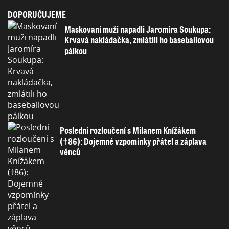
DOPORUČUJEME
Maskovaní muži napadli Jaromíra Soukupa:
Krvavá nakládačka, zmlátili ho baseballovou
pálkou
Poslední rozloučení s Milanem Knížákem
(†86): Dojemné vzpomínky přátel a záplava
věnců