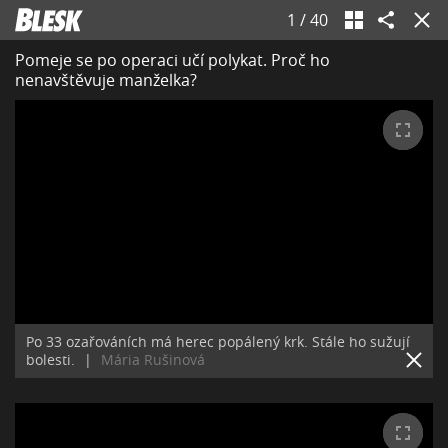
1
/
40
Pomeje se po operaci učí polykat. Proč ho
nenavštěvuje manželka?
Po 33 ozařováních má herec popálený krk. Stále ho sužují
bolesti.
|
Mária Rušinová