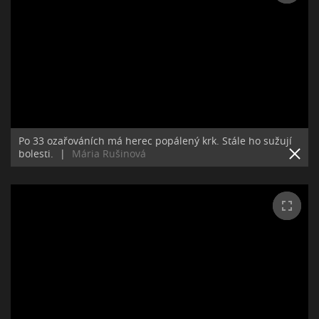
Po 33 ozařováních má herec popálený krk. Stále ho sužují
bolesti.
|
Mária Rušinová