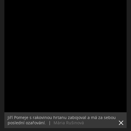
Jiří Pomeje s rakovinou hrtanu zabojoval a má za sebou
poslední ozařování.
|
Mária Rušinová