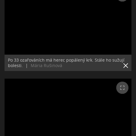
Po 33 ozařováních má herec popálený krk. Stále ho sužují
bolesti.
|
Mária Rušinová