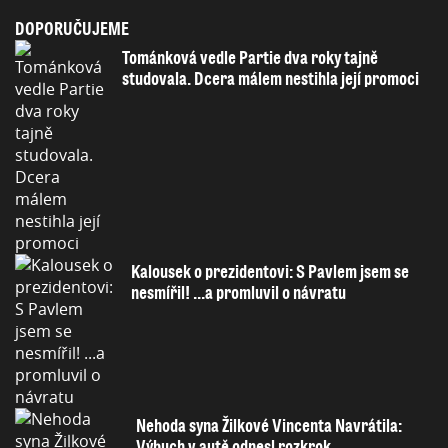
DOPORUČUJEME
Tománková vedle Partie dva roky tajně
studovala. Dcera málem nestihla její promoci
Kalousek o prezidentovi: S Pavlem jsem se
nesmířil! ...a promluvil o návratu
Nehoda syna Žilkové Vincenta Navrátila:
Výbuch v autě odnesl rozkrok