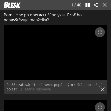
1
/
40
Pomeje se po operaci učí polykat. Proč ho
nenavštěvuje manželka?
Po 33 ozařováních má herec popálený krk. Stále ho sužují
bolesti.
|
Mária Rušinová