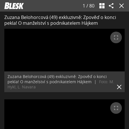
1
/
80
Zuzana Belohorcová (49) exkluzivně: Zpověď o konci
pekla! O manželství s podnikatelem Hájkem
Zuzana Belohorcová (49) exkluzivně: Zpověď o konci
pekla! O manželství s podnikatelem Hájkem
|
Foto: M.
Hykl, L. Navara