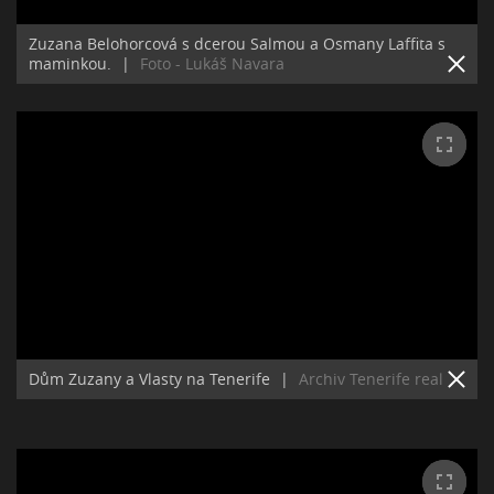
Zuzana Belohorcová s dcerou Salmou a Osmany Laffita s
maminkou.
|
Foto - Lukáš Navara
Dům Zuzany a Vlasty na Tenerife
|
Archiv Tenerife real