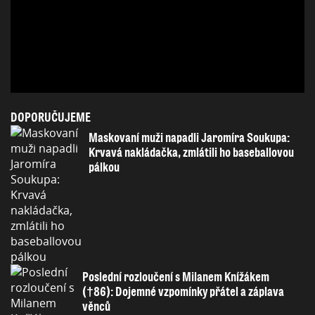
DOPORUČUJEME
Maskovaní muži napadli Jaromíra Soukupa:
Krvavá nakládačka, zmlátili ho baseballovou
pálkou
Poslední rozloučení s Milanem Knížákem
(†86): Dojemné vzpomínky přátel a záplava
věnců