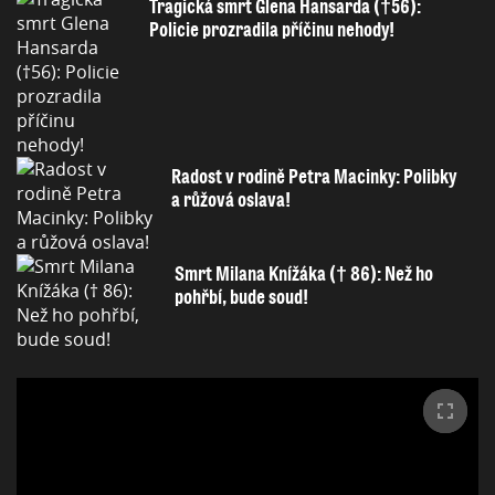
Tragická smrt Glena Hansarda (†56):
Policie prozradila příčinu nehody!
Radost v rodině Petra Macinky: Polibky
a růžová oslava!
Smrt Milana Knížáka († 86): Než ho
pohřbí, bude soud!