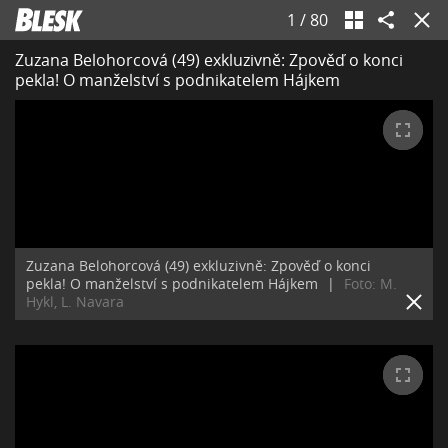
1
/
80
Zuzana Belohorcová (49) exkluzivně: Zpověď o konci
pekla! O manželství s podnikatelem Hájkem
Zuzana Belohorcová (49) exkluzivně: Zpověď o konci
pekla! O manželství s podnikatelem Hájkem
|
Foto: M.
Hykl, L. Navara