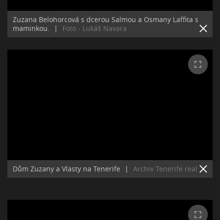
Zuzana Belohorcová s dcerou Salmou a Osmany Laffita s
maminkou.
|
Foto - Lukáš Navara
Dům Zuzany a Vlasty na Tenerife
|
Archiv Tenerife real