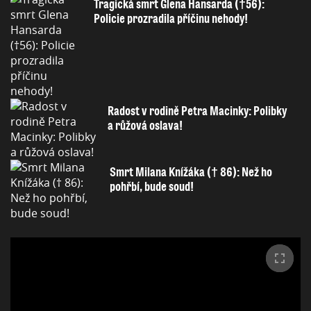
Tragická smrt Glena Hansarda (†56):
Policie prozradila příčinu nehody!
Radost v rodině Petra Macinky: Polibky
a růžová oslava!
Smrt Milana Knížáka († 86): Než ho
pohřbí, bude soud!