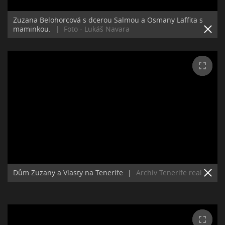
Zuzana Belohorcová s dcerou Salmou a Osmany Laffita s
maminkou.
|
Foto - Lukáš Navara
Dům Zuzany a Vlasty na Tenerife
|
Archiv Tenerife real