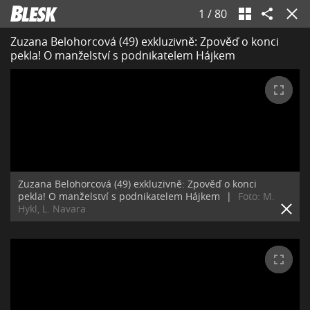
1
/
80
Zuzana Belohorcová (49) exkluzivně: Zpověď o konci
pekla! O manželství s podnikatelem Hájkem
Zuzana Belohorcová (49) exkluzivně: Zpověď o konci
pekla! O manželství s podnikatelem Hájkem
|
Foto: M.
Hykl, L. Navara