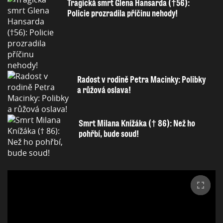
Tragická smrt Glena Hansarda (†56):
Policie prozradila příčinu nehody!
Radost v rodině Petra Macinky: Polibky
a růžová oslava!
Smrt Milana Knížáka († 86): Než ho
pohřbí, bude soud!