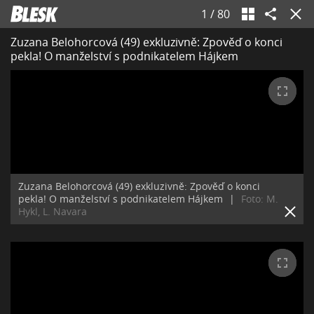
1
/
80
Zuzana Belohorcová (49) exkluzivně: Zpověď o konci
pekla! O manželství s podnikatelem Hájkem
Zuzana Belohorcová (49) exkluzivně: Zpověď o konci
pekla! O manželství s podnikatelem Hájkem
|
Foto: M.
Hykl, L. Navara