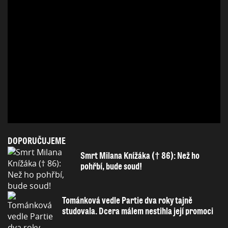
DOPORUČUJEME
Smrt Milana Knížáka († 86): Než ho
pohřbí, bude soud!
Tománková vedle Partie dva roky tajně
studovala. Dcera málem nestihla její promoci