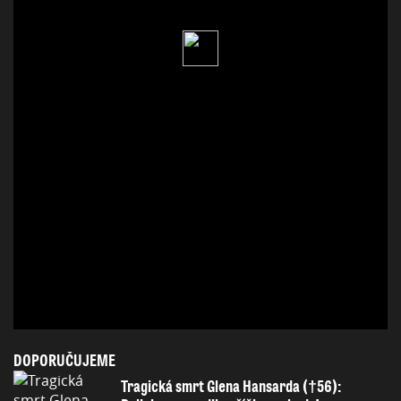
DOPORUČUJEME
Tragická smrt Glena Hansarda (†56):