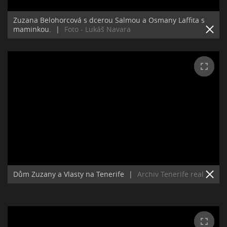
Zuzana Belohorcová s dcerou Salmou a Osmany Laffita s
maminkou.
|
Foto - Lukáš Navara
Dům Zuzany a Vlasty na Tenerife
|
Archiv Tenerife real