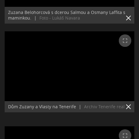
Zuzana Belohorcová s dcerou Salmou a Osmany Laffita s
maminkou.
|
Foto - Lukáš Navara
Dům Zuzany a Vlasty na Tenerife
|
Archiv Tenerife real