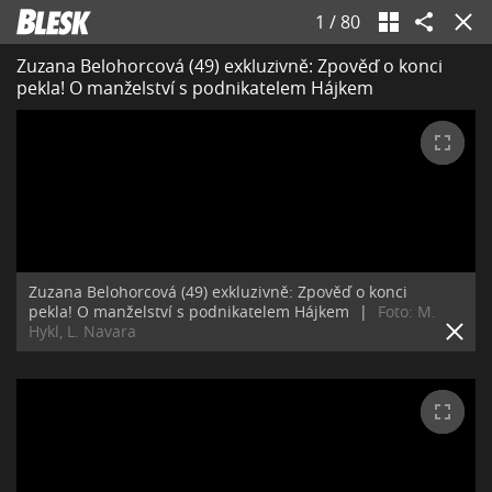
1
/
80
Zuzana Belohorcová (49) exkluzivně: Zpověď o konci
pekla! O manželství s podnikatelem Hájkem
Zuzana Belohorcová (49) exkluzivně: Zpověď o konci
pekla! O manželství s podnikatelem Hájkem
|
Foto: M.
Hykl, L. Navara