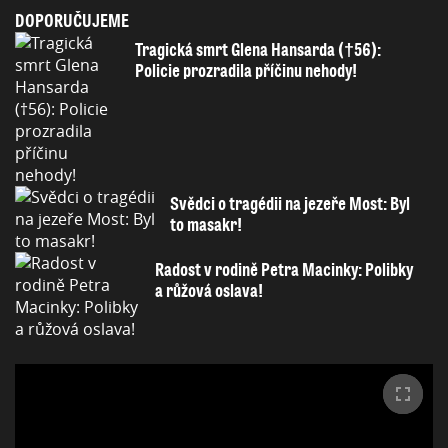
DOPORUČUJEME
Tragická smrt Glena Hansarda (†56):
Policie prozradila příčinu nehody!
Svědci o tragédii na jezeře Most: Byl
to masakr!
Radost v rodině Petra Macinky: Polibky
a růžová oslava!