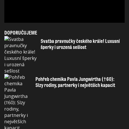
DOPORUČUJEME
Svatba pravnučky českého krále! Luxusní
šperky i urozená sešlost
Pohřeb chemika Pavla Jungwirtha (†60):
Slzy rodiny, partnerky i největších kapacit