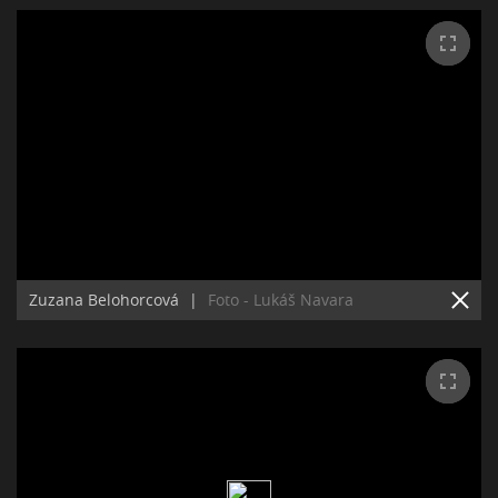
Zuzana Belohorcová
|
Foto - Lukáš Navara