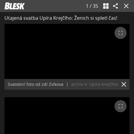
1
/
35
Utajená svatba Upíra Krejčího: Ženich si spletl čas!
Svatební foto od zdí Zvíkova
|
archiv V. Upíra Krejčího