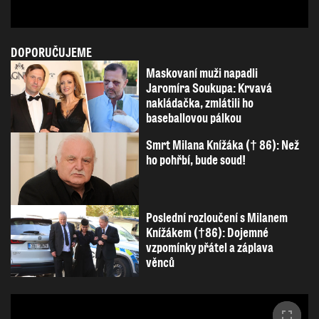
DOPORUČUJEME
Maskovaní muži napadli
Jaromíra Soukupa: Krvavá
nakládačka, zmlátili ho
baseballovou pálkou
Smrt Milana Knížáka († 86): Než
ho pohřbí, bude soud!
Poslední rozloučení s Milanem
Knížákem (†86): Dojemné
vzpomínky přátel a záplava
věnců