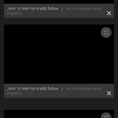
„Ano“ si řekli na hradě Zvíkov.
|
archiv Václava Upíra
Krejčího
„Ano“ si řekli na hradě Zvíkov.
|
archiv Václava Upíra
Krejčího