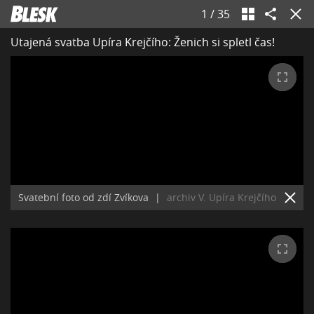
1
/
35
Utajená svatba Upíra Krejčího: Ženich si spletl čas!
Svatební foto od zdí Zvíkova
|
archiv V. Upíra Krejčího