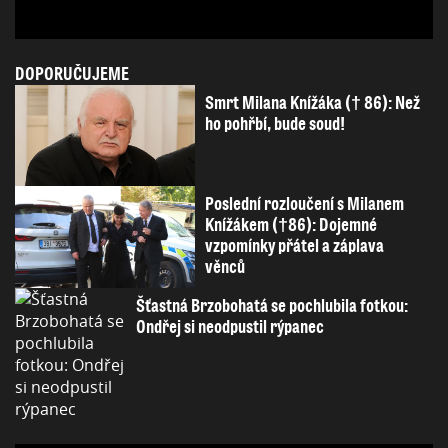
DOPORUČUJEME
Smrt Milana Knížáka († 86): Než
ho pohřbí, bude soud!
Poslední rozloučení s Milanem
Knížákem (†86): Dojemné
vzpomínky přátel a záplava
věnců
Šťastná Brzobohatá se pochlubila fotkou:
Ondřej si neodpustil rýpanec