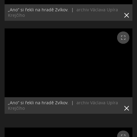
„Ano“ si řekli na hradě Zvíkov.
|
archiv Václava Upíra
Krejčího
„Ano“ si řekli na hradě Zvíkov.
|
archiv Václava Upíra
Krejčího