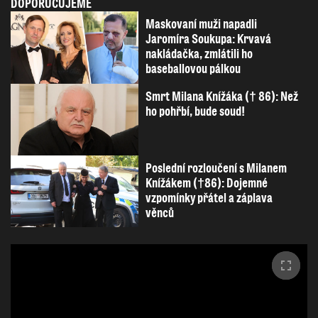
DOPORUČUJEME
Maskovaní muži napadli
Jaromíra Soukupa: Krvavá
nakládačka, zmlátili ho
baseballovou pálkou
Smrt Milana Knížáka († 86): Než
ho pohřbí, bude soud!
Poslední rozloučení s Milanem
Knížákem (†86): Dojemné
vzpomínky přátel a záplava
věnců