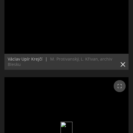
Václav Upír Krejčí
|
M. Protivanský, L. Křivan, archiv
Blesku