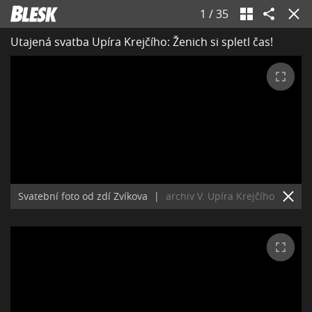
1
/
35
Utajená svatba Upíra Krejčího: Ženich si spletl čas!
Svatební foto od zdí Zvíkova
|
archiv V. Upíra Krejčího