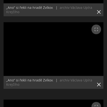
„Ano“ si řekli na hradě Zvíkov.
|
archiv Václava Upíra
Krejčího
„Ano“ si řekli na hradě Zvíkov.
|
archiv Václava Upíra
Krejčího