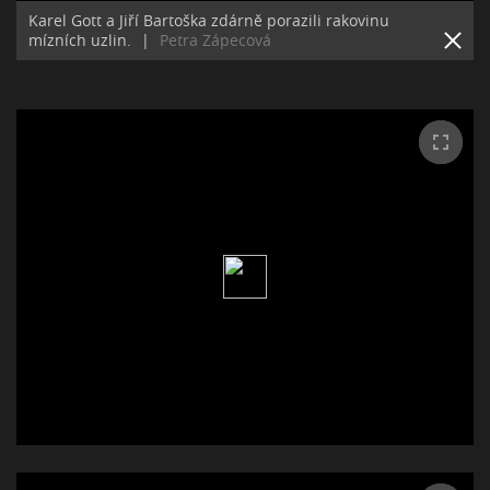
Karel Gott a Jiří Bartoška zdárně porazili rakovinu
mízních uzlin.
|
Petra Zápecová