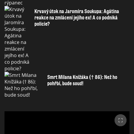
Krvavý útok na Jaromíra Soukupa: Agátina
reakce na zmlácení jejího ex! A co podniká
policie?
Smrt Milana Knížáka († 86): Než ho
pohřbí, bude soud!