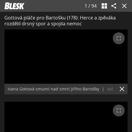
1
/
94
Gottová pláče pro Bartošku (†78): Herce a zpěváka
rozdělil drsný spor a spojila nemoc
Ivana Gottová smutní nad smrtí Jiřího Bartošky
|
abl