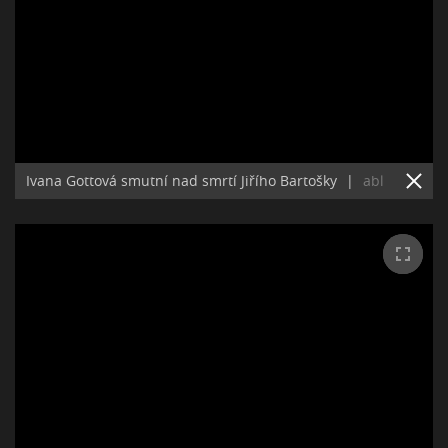
Ivana Gottová smutní nad smrtí Jiřího Bartošky
|
abl