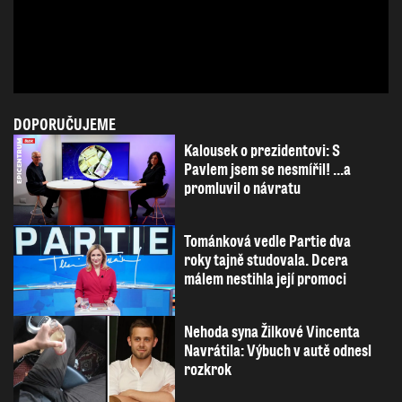
DOPORUČUJEME
Kalousek o prezidentovi: S
Pavlem jsem se nesmířil! ...a
promluvil o návratu
Tománková vedle Partie dva
roky tajně studovala. Dcera
málem nestihla její promoci
Nehoda syna Žilkové Vincenta
Navrátila: Výbuch v autě odnesl
rozkrok