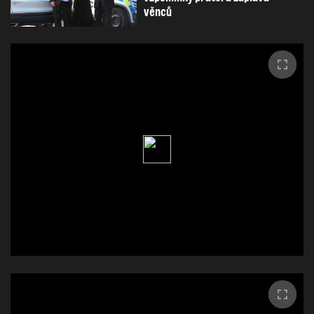
věnců