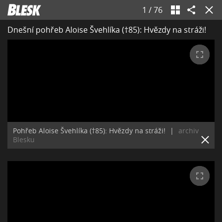
1
/
76
Dnešní pohřeb Aloise Švehlíka (†85): Hvězdy na stráži!
Pohřeb Aloise Švehlíka (†85): Hvězdy na stráži!
|
archiv
Blesku