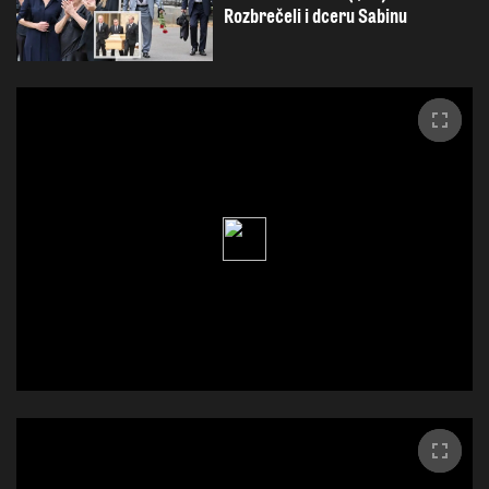
Rozbrečeli i dceru Sabinu