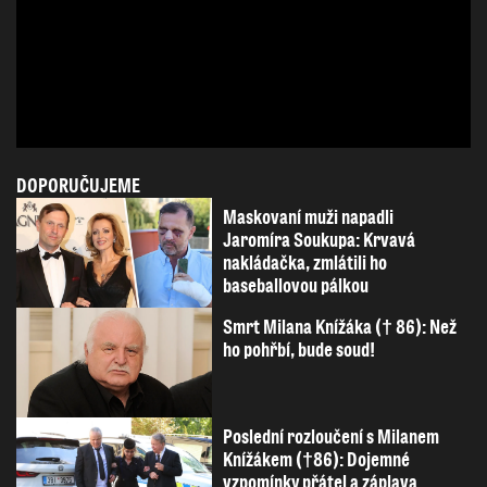
DOPORUČUJEME
Maskovaní muži napadli
Jaromíra Soukupa: Krvavá
nakládačka, zmlátili ho
baseballovou pálkou
Smrt Milana Knížáka († 86): Než
ho pohřbí, bude soud!
Poslední rozloučení s Milanem
Knížákem (†86): Dojemné
vzpomínky přátel a záplava