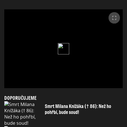
DOPORUČUJEME
Smrt Milana Knížáka († 86): Než ho
pohřbí, bude soud!