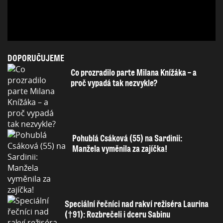
DOPORUČUJEME
Co prozradilo parte Milana Knížáka – a
proč vypadá tak nezvykle?
Pohublá Csáková (55) na Sardinii:
Manžela vyměnila za zajíčka!
Speciální řečníci nad rakví režiséra Laurina
(†91): Rozbrečeli i dceru Sabinu