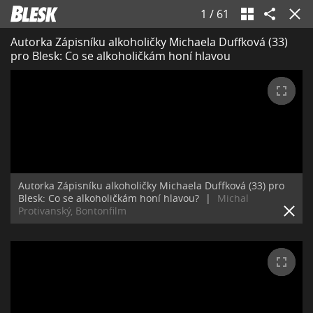
1
/
61
Autorka Zápisníku alkoholičky Michaela Duffková (33)
pro Blesk: Co se alkoholičkám honí hlavou
Autorka Zápisníku alkoholičky Michaela Duffková (33) pro
Blesk: Co se alkoholičkám honí hlavou?
|
Michal
Protivanský, Bontonfilm