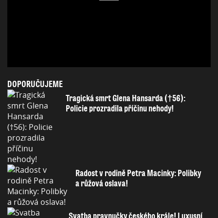
DOPORUČUJEME
Tragická smrt Glena Hansarda (†56):
Policie prozradila příčinu nehody!
Radost v rodině Petra Macinky: Polibky
a růžová oslava!
Svatba pravnučky českého krále! Luxusní