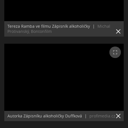
Tereza Ramba ve filmu Zápisník alkoholičky
|
Michal
Protivanský, Bontonfilm
Autorka Zápisníku alkoholičky Duffková
|
profimedia.cz