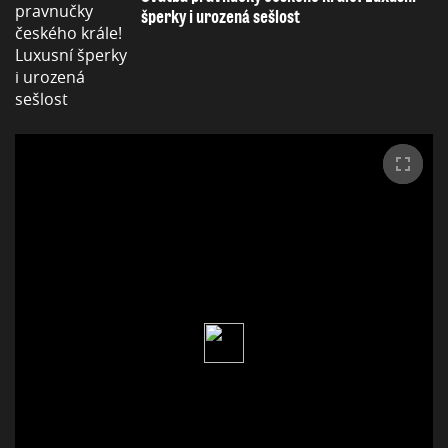
šperky i urozená sešlost