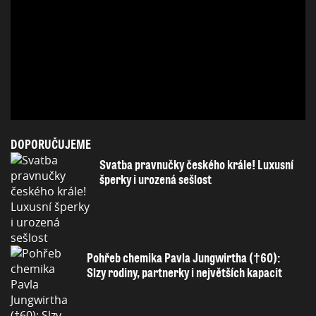
DOPORUČUJEME
Svatba pravnučky českého krále! Luxusní
šperky i urozená sešlost
Pohřeb chemika Pavla Jungwirtha (†60):
Slzy rodiny, partnerky i největších kapacit