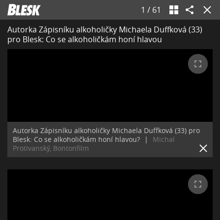
1
/
61
Autorka Zápisníku alkoholičky Michaela Duffková (33)
pro Blesk: Co se alkoholičkám honí hlavou
Autorka Zápisníku alkoholičky Michaela Duffková (33) pro
Blesk: Co se alkoholičkám honí hlavou?
|
Michal
Protivanský, Bontonfilm