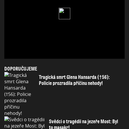
DOPORUČUJEME
Tragická smrt Glena Hansarda (†56):
Policie prozradila příčinu nehody!
Svědci o tragédii na jezeře Most: Byl
to masakr!