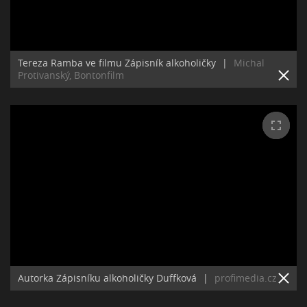
Tereza Ramba ve filmu Zápisník alkoholičky
|
Michal
Protivanský, Bontonfilm
Autorka Zápisníku alkoholičky Duffková
|
profimedia.cz