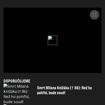
DOPORUČUJEME
Smrt Milana Knížáka († 86): Než ho
pohřbí, bude soud!