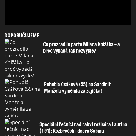
DOPORUČUJEME
Co prozradilo parte Milana Knížáka – a
proč vypadá tak nezvykle?
Pohublá Csáková (55) na Sardinii:
Manžela vyměnila za zajíčka!
Speciální řečníci nad rakví režiséra Laurina
(†91): Rozbrečeli i dceru Sabinu