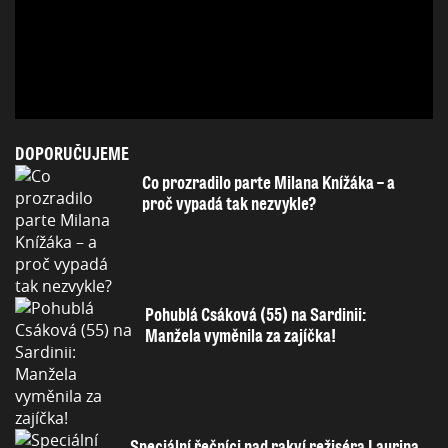
DOPORUČUJEME
Co prozradilo parte Milana Knížáka – a
proč vypadá tak nezvykle?
Pohublá Csáková (55) na Sardinii:
Manžela vyměnila za zajíčka!
Speciální řečníci nad rakví režiséra Laurina