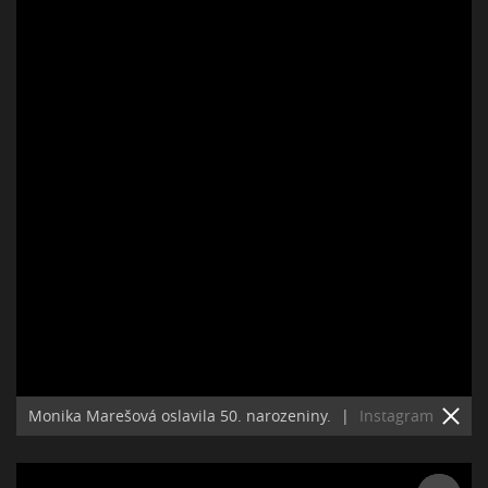
Monika Marešová oslavila 50. narozeniny.
|
Instagram