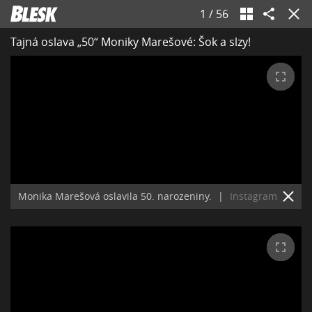
1
/
56
Tajná oslava „50“ Moniky Marešové: Šok a slzy!
Monika Marešová oslavila 50. narozeniny.
|
Instagram