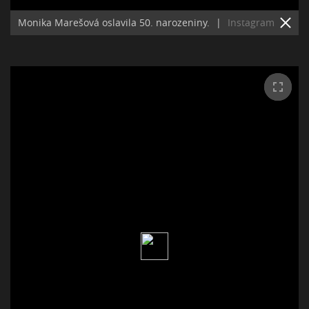
Monika Marešová oslavila 50. narozeniny.
|
Instagram