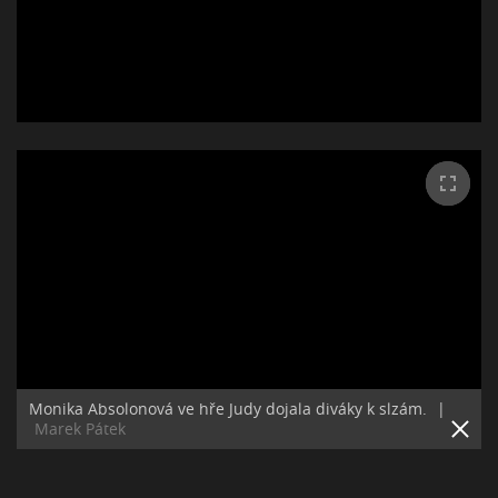
Monika Absolonová ve hře Judy dojala diváky k slzám.
|
Marek Pátek