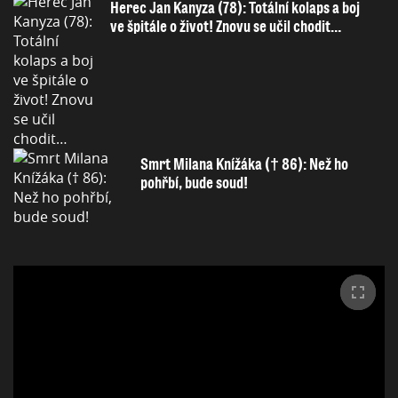
Herec Jan Kanyza (78): Totální kolaps a boj
ve špitále o život! Znovu se učil chodit…
Smrt Milana Knížáka († 86): Než ho
pohřbí, bude soud!