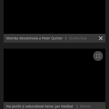
Monika Absolonová a Peter Quilter
|
Studio Dva
Na jevišti jí sekundoval herec Jan Nedbal.
|
Marek