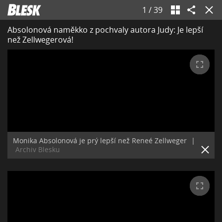
1
/
39
Absolonová naměkko z pochvaly autora Judy: Je lepší
než Zellwegerová!
Monika Absolonová je prý lepší než Reneé Zellweger
|
Archiv Blesku