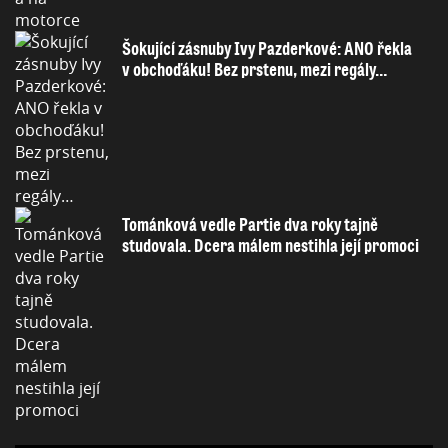
Šokující zásnuby Ivy Pazderkové: ANO řekla
v obchoďáku! Bez prstenu, mezi regály…
Tománková vedle Partie dva roky tajně
studovala. Dcera málem nestihla její promoci